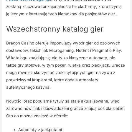
zostaną kluczowe funkcjonalności tej platformy, które czynią
ją jednym z interesujących kierunków dla pasjonatów gier.
Wszechstronny katalog gier
Dragon Casino oferuje imponujący wybór gier od czołowych
dostawców, takich jak Microgaming, NetEnt i Pragmatic Play.
W katalogu znajdują się nie tylko klasyczne automaty, ale
także gry stołowe, w tym poker, ruletka oraz blackjack. Gracze
mogą również skorzystać z ekscytujących gier na żywo z
prawdziwymi krupierami, które dodają atmosfery
autentycznego kasyna.
Nowości oraz popularne tytuły są stale aktualizowane, więc
zarówno nowi, jak i doświadczeni gracze znajdą coś dla siebie.
Oto co można znaleźć w ofercie:
Automaty z jackpotami