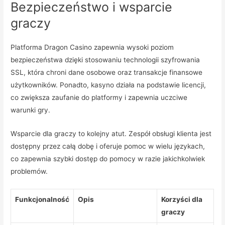
Bezpieczeństwo i wsparcie
graczy
Platforma Dragon Casino zapewnia wysoki poziom
bezpieczeństwa dzięki stosowaniu technologii szyfrowania
SSL, która chroni dane osobowe oraz transakcje finansowe
użytkowników. Ponadto, kasyno działa na podstawie licencji,
co zwiększa zaufanie do platformy i zapewnia uczciwe
warunki gry.
Wsparcie dla graczy to kolejny atut. Zespół obsługi klienta jest
dostępny przez całą dobę i oferuje pomoc w wielu językach,
co zapewnia szybki dostęp do pomocy w razie jakichkolwiek
problemów.
Funkcjonalność
Opis
Korzyści dla
graczy