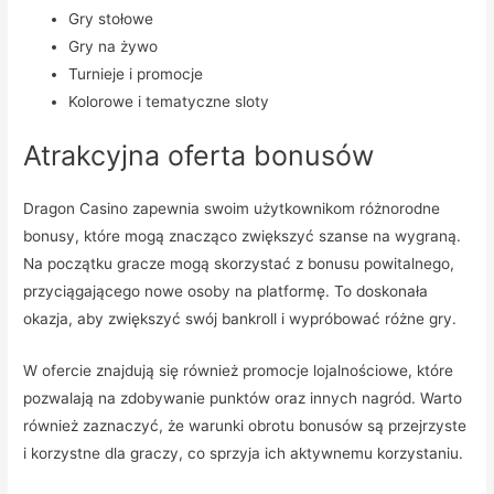
Gry stołowe
Gry na żywo
Turnieje i promocje
Kolorowe i tematyczne sloty
Atrakcyjna oferta bonusów
Dragon Casino zapewnia swoim użytkownikom różnorodne
bonusy, które mogą znacząco zwiększyć szanse na wygraną.
Na początku gracze mogą skorzystać z bonusu powitalnego,
przyciągającego nowe osoby na platformę. To doskonała
okazja, aby zwiększyć swój bankroll i wypróbować różne gry.
W ofercie znajdują się również promocje lojalnościowe, które
pozwalają na zdobywanie punktów oraz innych nagród. Warto
również zaznaczyć, że warunki obrotu bonusów są przejrzyste
i korzystne dla graczy, co sprzyja ich aktywnemu korzystaniu.