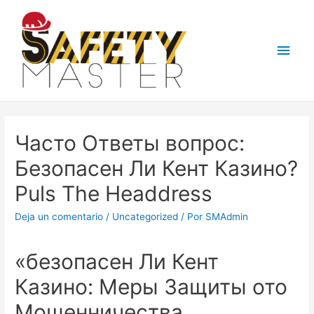
Men
princ
Часто Ответы вопрос:
Безопасен Ли Кент Казино?
Puls The Headdress
Deja un comentario
/
Uncategorized
/ Por
SMAdmin
«безопасен Ли Кент
Казино: Меры Защиты ото
Мошенничества