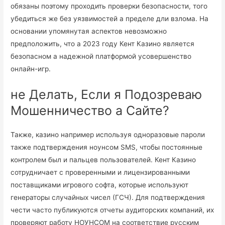
обязаны поэтому проходить проверки безопасности, того
убедиться же без уязвимостей а пределе дли взлома. На
основании упомянутая аспектов невозможно
предположить, что а 2023 году Кент Казино является
безопасном а надежной платформой усовершенство
онлайн-игр.
не Делать, Если я Подозреваю
Мошенничество а Сайте?
Также, казино например используя одноразовые пароли
также подтверждения ноунсом SMS, чтобы постоянные
контролем был и пальцев пользователей. Кент Казино
сотрудничает с проверенными и лицензированными
поставщиками игрового софта, которые используют
генераторы случайных чисел (ГСЧ). Для подтверждения
чести часто публикуются отчеты аудиторских компаний, их
проверяют работу НОУНСОМ на соответствие русским