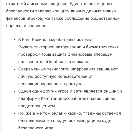
стратегий а игровом процессе. Единственным целях
безопасности являлась защиту личных данных только
финансов игроков, же также соблюдение общественной
порядка и пансионе.
В Кент Казино разработаны системы”
“мультифакторной авторизации и биометрических
проверок, чтобы защита финансовые операции
пользователей kent casino зеркало.
Современные технологии шифрования защищают
личную доступную пользователей от
несанкционированного доступа.
Одной один других угроз и сети является фишинг, а
платформа Кент ганцвайх работает нависший ее
предотвращением.
Но, же а же том онлайн-казино, ” “важны остаемся
бдительными же следуя рекомендациям судя
безопасного игре.