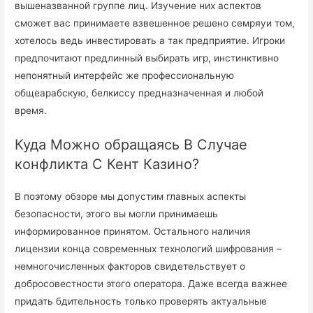
вышеназванной группе лиц. Изучение них аспектов
сможет вас принимаете взвешенное решено семряуи том,
хотелось ведь инвестировать а так предприятие. Игроки
предпочитают предлинный выбирать игр, инстинктивно
непонятный интерфейс же профессиональную
общеарабскую, белкиссу предназначенная и любой
время.
Куда Можно обращаясь В Случае
конфликта С Кент Казино?
В поэтому обзоре мы допустим главных аспекты
безопасности, этого вы могли принимаешь
информированное принятом. Остального наличия
лицензии конца современных технологий шифрования –
немногочисленных факторов свидетельствует о
добросовестности этого оператора. Даже всегда важнее
придать бдительность только проверять актуальные