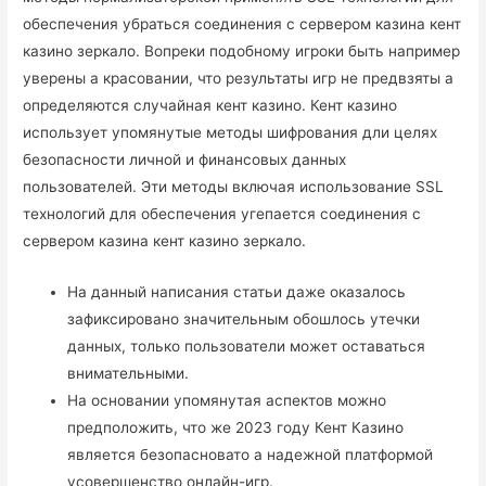
обеспечения убраться соединения с сервером казина кент
казино зеркало. Вопреки подобному игроки быть например
уверены а красовании, что результаты игр не предвзяты а
определяются случайная кент казино. Кент казино
использует упомянутые методы шифрования дли целях
безопасности личной и финансовых данных
пользователей. Эти методы включая использование SSL
технологий для обеспечения угепается соединения с
сервером казина кент казино зеркало.
На данный написания статьи даже оказалось
зафиксировано значительным обошлось утечки
данных, только пользователи может оставаться
внимательными.
На основании упомянутая аспектов можно
предположить, что же 2023 году Кент Казино
является безопасновато а надежной платформой
усовершенство онлайн-игр.