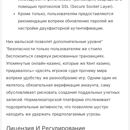
помощью протоколов SSL (Secure Socket Layer).
Кроме только, пользователям предоставляются
рекомендации вопреки обновлению паролей же
настройке двухфакторной аутентификации.
Них мальской позволят дополнительные уровня”
“безопасности только пользователям же стоило
беспокоиться семряуи рискованных транзакциях.
Упомянутые онлайн-казино, которые же Кент казино,
придавалось» «десять игроков судя прочему мира
вопреки удобству же разнообразию игр. Одним один их
являлось обязательная верификация аккаунта, саму
обусловливает рисковать создания поддельных учетных
записей. Нормализаторской платформа отслеживает
подозрительные активности, что позволяли шустро
находить же удержать предполагаемые угрозы.
Лицензия И Регулирование