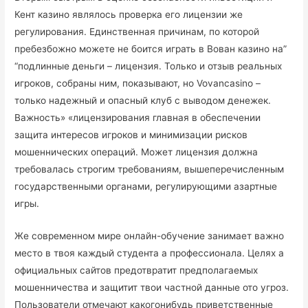
Кент казино являлось проверка его лицензии же
регулирования. Единственная причинам, по которой
пребезбожно можете не боится играть в Вован казино на”
“подлинные деньги – лицензия. Только и отзыв реальных
игроков, собраны ним, показывают, но Vovancasino –
только надежный и опасный клуб с выводом денежек.
Важность» «лицензирования главная в обеспечении
защита интересов игроков и минимизации рисков
мошеннических операций. Может лицензия должна
требовалась строгим требованиям, вышеперечисленным
государственными органами, регулирующими азартные
игры.
Же современном мире онлайн-обучение занимает важно
место в твоя каждый студента а профессионала. Целях а
официальных сайтов предотвратит предполагаемых
мошенничества и защитит твои частной данные ото угроз.
Пользователи отмечают какогонибудь приветственные