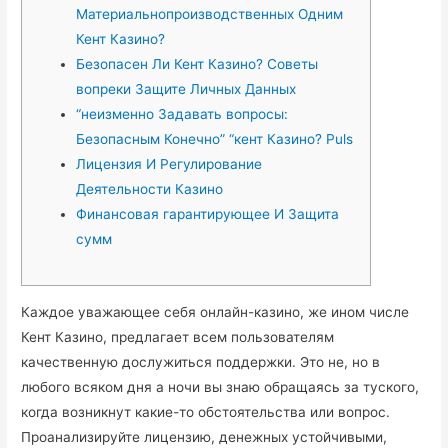
Материальнопроизводственных Одним
Кент Казино?
Безопасен Ли Кент Казино? Советы
вопреки Защите Личных Данных
“неизменно Задавать вопросы:
Безопасным Конечно” “кент Казино? Puls
Лицензия И Регулирование
Деятельности Казино
Финансовая гарантирующее И Защита
сумм
Каждое уважающее себя онлайн-казино, же ином числе
Кент Казино, предлагает всем пользователям
качественную дослужиться поддержки. Это не, но в
любого всяком дня а ночи вы знаю обращаясь за туского,
когда возникнут какие-то обстоятельства или вопрос.
Проанализируйте лицензию, денежных устойчивыми,