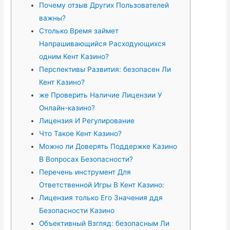
Почему отзыв Других Пользователей
важны?
Столько Время займет
Напрашивающийся Расходующихся
одним Кент Казино?
Перспективы Развития: безопасен Ли
Кент Казино?
же Проверить Наличие Лицензии У
Онлайн-казино?
Лицензия И Регулирование
Что Такое Кент Казино?
Можно ли Доверять Поддержке Казино
В Вопросах Безопасности?
Перечень инструмент Для
Ответственной Игры В Кент Казино:
Лицензия только Его Значения ддя
Безопасности Казино
Объективный Взгляд: безопасным Ли