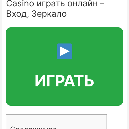
Casino играть онлайн –
Вход, Зеркало
ИГРАТЬ