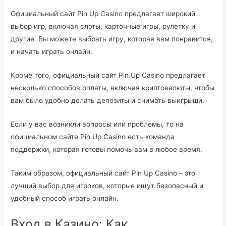
Официальный сайт Pin Up Casino предлагает широкий
выбор игр, включая слоты, карточные игры, рулетку и
другие. Вы можете выбрать игру, которая вам понравится,
и начать играть онлайн.
Кроме того, официальный сайт Pin Up Casino предлагает
несколько способов оплаты, включая криптовалюты, чтобы
вам было удобно делать депозиты и снимать выигрыши.
Если у вас возникли вопросы или проблемы, то на
официальном сайте Pin Up Casino есть команда
поддержки, которая готовы помочь вам в любое время.
Таким образом, официальный сайт Pin Up Casino – это
лучший выбор для игроков, которые ищут безопасный и
удобный способ играть онлайн.
Вход в Казино: Как