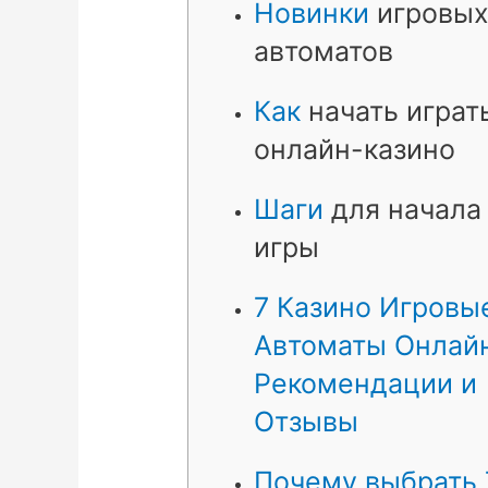
Новинки
игровы
автоматов
Как
начать играт
онлайн-казино
Шаги
для начала
игры
7 Казино Игровы
Автоматы Онлайн
Рекомендации и
Отзывы
Почему выбрать 