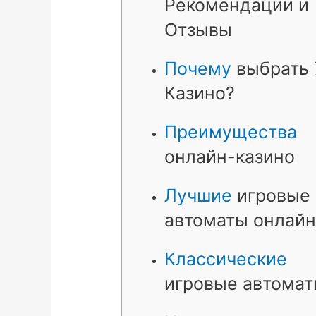
Рекомендации и
Отзывы
Почему
выбрать 
Казино?
Преимущества
онлайн-казино
Лучшие
игровые
автоматы онлай
Классические
игровые автома