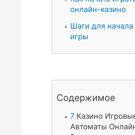
онлайн-казино
Шаги для начала
игры
Содержимое
7
Казино Игровы
Автоматы Онлайн