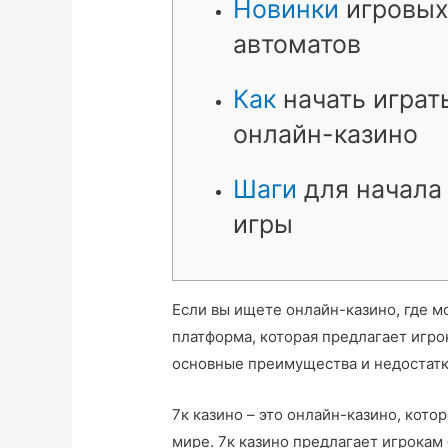
Новинки
игровы
автоматов
Как
начать играт
онлайн-казино
Шаги
для начала
игры
Если вы ищете онлайн-казино, где мо
платформа, которая предлагает игро
основные преимущества и недостатк
7к казино – это онлайн-казино, кото
мире. 7к казино предлагает игрокам 