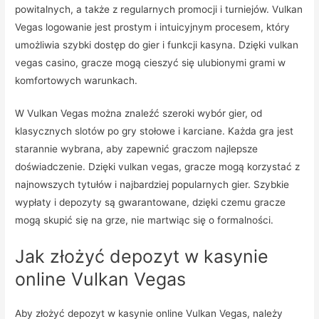
powitalnych, a także z regularnych promocji i turniejów. Vulkan
Vegas logowanie jest prostym i intuicyjnym procesem, który
umożliwia szybki dostęp do gier i funkcji kasyna. Dzięki vulkan
vegas casino, gracze mogą cieszyć się ulubionymi grami w
komfortowych warunkach.
W Vulkan Vegas można znaleźć szeroki wybór gier, od
klasycznych slotów po gry stołowe i karciane. Każda gra jest
starannie wybrana, aby zapewnić graczom najlepsze
doświadczenie. Dzięki vulkan vegas, gracze mogą korzystać z
najnowszych tytułów i najbardziej popularnych gier. Szybkie
wypłaty i depozyty są gwarantowane, dzięki czemu gracze
mogą skupić się na grze, nie martwiąc się o formalności.
Jak złożyć depozyt w kasynie
online Vulkan Vegas
Aby złożyć depozyt w kasynie online Vulkan Vegas, należy