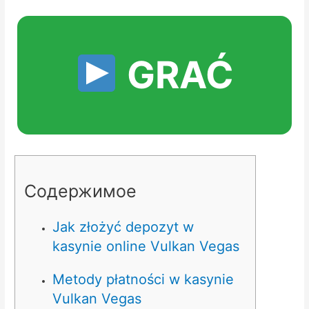
GRAĆ
Содержимое
Jak złożyć depozyt w
kasynie online Vulkan Vegas
Metody płatności w kasynie
Vulkan Vegas