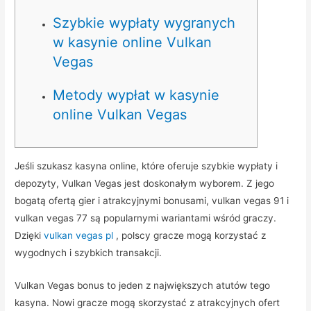
Szybkie wypłaty wygranych
w kasynie online Vulkan
Vegas
Metody wypłat w kasynie
online Vulkan Vegas
Jeśli szukasz kasyna online, które oferuje szybkie wypłaty i
depozyty, Vulkan Vegas jest doskonałym wyborem. Z jego
bogatą ofertą gier i atrakcyjnymi bonusami, vulkan vegas 91 i
vulkan vegas 77 są popularnymi wariantami wśród graczy.
Dzięki
vulkan vegas pl
, polscy gracze mogą korzystać z
wygodnych i szybkich transakcji.
Vulkan Vegas bonus to jeden z największych atutów tego
kasyna. Nowi gracze mogą skorzystać z atrakcyjnych ofert