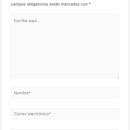
campos obligatorios están marcados con
*
Escribe
aquí...
Nombre*
Correo
electrónico*