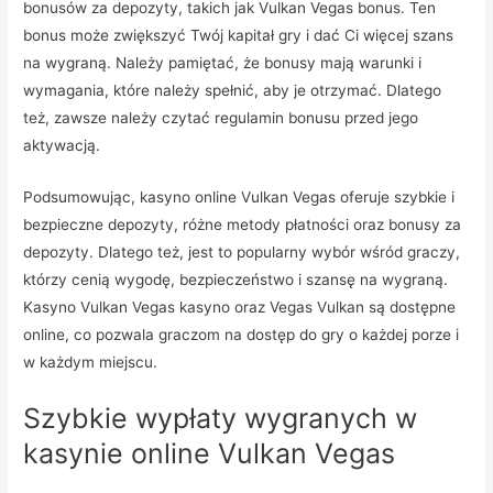
bonusów za depozyty, takich jak Vulkan Vegas bonus. Ten
bonus może zwiększyć Twój kapitał gry i dać Ci więcej szans
na wygraną. Należy pamiętać, że bonusy mają warunki i
wymagania, które należy spełnić, aby je otrzymać. Dlatego
też, zawsze należy czytać regulamin bonusu przed jego
aktywacją.
Podsumowując, kasyno online Vulkan Vegas oferuje szybkie i
bezpieczne depozyty, różne metody płatności oraz bonusy za
depozyty. Dlatego też, jest to popularny wybór wśród graczy,
którzy cenią wygodę, bezpieczeństwo i szansę na wygraną.
Kasyno Vulkan Vegas kasyno oraz Vegas Vulkan są dostępne
online, co pozwala graczom na dostęp do gry o każdej porze i
w każdym miejscu.
Szybkie wypłaty wygranych w
kasynie online Vulkan Vegas