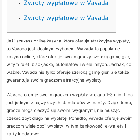
Zwroty wypłatowe w Vavada
Zwroty wypłatowe w Vavada
Jeśli szukasz online kasyna, które oferuje atrakcyjne wypłaty,
to Vavada jest idealnym wyborem. Wavada to popularne
kasyno online, które oferuje swoim graczy szeroką gamę gier,
w tym rulet, blackjacka, automatów i wiele innych. Jednak, co
ważne, Vavada nie tylko oferuje szeroką gamę gier, ale także
gwarantuje swoim graczom atrakcyjne wypłaty.
Wavada oferuje swoim graczom wypłaty w ciągu 1-3 minut, co
jest jednym z najwyższych standardów w branży. Dzięki temu,
gracze mogą cieszyć się swoimi wygranymi, nie musząc
czekać zbyt długo na wypłatę. Ponadto, Vavada oferuje swoim
graczom wiele opcji wypłaty, w tym bankowość, e-wallety i
karty kredytowe.