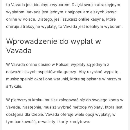
to Vavada jest idealnym wyborem. Dzięki swoim atrakcyjnym
wypłatom, Vavada jest jednym z najpopularniejszych kasyn
online w Polsce. Dlatego, jeśli szukasz online kasyna, które
oferuje atrakcyjne wypłaty, to Vavada jest idealnym wyborem.
Wprowadzenie do wypłat w
Vavada
W Vavada online casino w Polsce, wypłaty są jednym z
najważniejszych aspektów dla graczy. Aby uzyskać wypłatę,
musisz spełnić określone warunki, które są opisane w naszym
artykule.
W pierwszym kroku, musisz zalogować się do swojego konta w
Vavada. Następnie, musisz wybrać metodę wypłaty, która jest
dostępna dla Ciebie. Vavada oferuje wiele opcji wypłaty, w
tym bankowość, e-wallety i karty kredytowe.