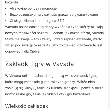
hazardu
Atrakcyjne bonusy i promocje
Bezpieczeństwo i prywatność graczy są gwarantowane
Obsługa klienta jest dostępna 24/7
Wavada online casino to dobry wybór dla tych, którzy szukają
nowych możliwości hazardu. Jednak, jak każda oferta, Vavada
także ma swoje wady i zalety. Przed zapisaniem konta, warto
wziąć pod uwagę te aspekty, aby zrozumieć, czy Vavada jest
odpowiedni dla Ciebie.
Zakładki i gry w Vavada
W Vavada online casino, dostępne są wiele zakładek i gier,
które mogą zaspokoić gusta różnych graczy. Wśród nich
znajdują się klasyki, takie jak ruletka, blackjack i poker, a także
nowoczesne gry, takie jak video sloty i gry hazardowe.
Wielkość zakładek