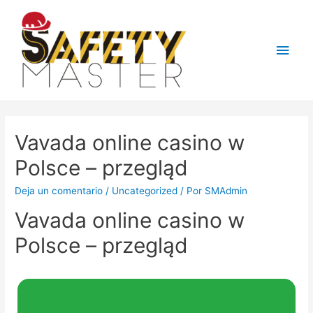
Men
princ
Vavada online casino w
Polsce – przegląd
Deja un comentario
/
Uncategorized
/ Por
SMAdmin
Vavada online casino w
Polsce – przegląd