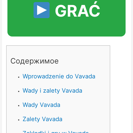
GRAĆ
Содержимое
Wprowadzenie do Vavada
Wady i zalety Vavada
Wady Vavada
Zalety Vavada