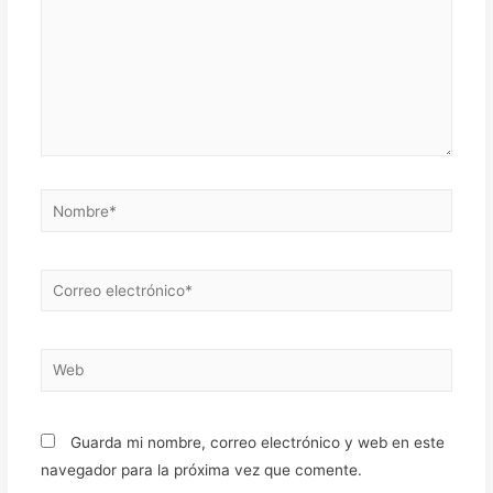
Nombre*
Correo
electrónico*
Web
Guarda mi nombre, correo electrónico y web en este
navegador para la próxima vez que comente.