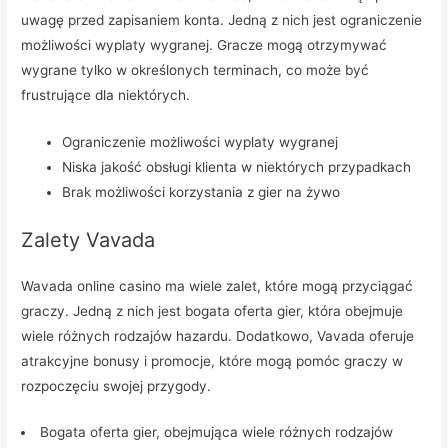
uwagę przed zapisaniem konta. Jedną z nich jest ograniczenie
możliwości wyplaty wygranej. Gracze mogą otrzymywać
wygrane tylko w określonych terminach, co może być
frustrujące dla niektórych.
Ograniczenie możliwości wyplaty wygranej
Niska jakość obsługi klienta w niektórych przypadkach
Brak możliwości korzystania z gier na żywo
Zalety Vavada
Wavada online casino ma wiele zalet, które mogą przyciągać
graczy. Jedną z nich jest bogata oferta gier, która obejmuje
wiele różnych rodzajów hazardu. Dodatkowo, Vavada oferuje
atrakcyjne bonusy i promocje, które mogą pomóc graczy w
rozpoczęciu swojej przygody.
Bogata oferta gier, obejmująca wiele różnych rodzajów