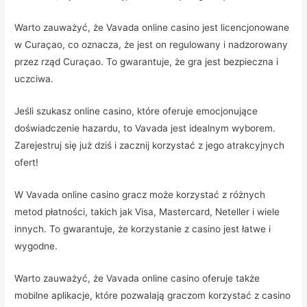
Warto zauważyć, że Vavada online casino jest licencjonowane
w Curaçao, co oznacza, że jest on regulowany i nadzorowany
przez rząd Curaçao. To gwarantuje, że gra jest bezpieczna i
uczciwa.
Jeśli szukasz online casino, które oferuje emocjonujące
doświadczenie hazardu, to Vavada jest idealnym wyborem.
Zarejestruj się już dziś i zacznij korzystać z jego atrakcyjnych
ofert!
W Vavada online casino gracz może korzystać z różnych
metod płatności, takich jak Visa, Mastercard, Neteller i wiele
innych. To gwarantuje, że korzystanie z casino jest łatwe i
wygodne.
Warto zauważyć, że Vavada online casino oferuje także
mobilne aplikacje, które pozwalają graczom korzystać z casino