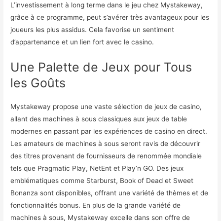
L’investissement à long terme dans le jeu chez Mystakeway,
grâce à ce programme, peut s’avérer très avantageux pour les
joueurs les plus assidus. Cela favorise un sentiment
d’appartenance et un lien fort avec le casino.
Une Palette de Jeux pour Tous
les Goûts
Mystakeway propose une vaste sélection de jeux de casino,
allant des machines à sous classiques aux jeux de table
modernes en passant par les expériences de casino en direct.
Les amateurs de machines à sous seront ravis de découvrir
des titres provenant de fournisseurs de renommée mondiale
tels que Pragmatic Play, NetEnt et Play’n GO. Des jeux
emblématiques comme Starburst, Book of Dead et Sweet
Bonanza sont disponibles, offrant une variété de thèmes et de
fonctionnalités bonus. En plus de la grande variété de
machines à sous, Mystakeway excelle dans son offre de