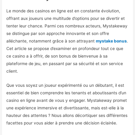
Le monde des casinos en ligne est en constante évolution,
offrant aux joueurs une multitude d’options pour se divertir et
tenter leur chance. Parmi ces nombreux acteurs, Mystakeway
se distingue par son approche innovante et son offre
alléchante, notamment grâce à son attrayant
mystake bonus
.
Cet article se propose d’examiner en profondeur tout ce que
ce casino a à offrir, de son bonus de bienvenue à sa
plateforme de jeu, en passant par sa sécurité et son service
client.
Que vous soyez un joueur expérimenté ou un débutant, il est
essentiel de bien comprendre les tenants et aboutissants d’un
casino en ligne avant de vous y engager. Mystakeway promet
une expérience immersive et divertissante, mais est-elle à la
hauteur des attentes ? Nous allons décortiquer ses différentes
facettes pour vous aider à prendre une décision éclairée.