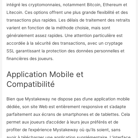
intégré les cryptomonnaies, notamment Bitcoin, Ethereum et
Litecoin. Ces options offrent une plus grande flexibilité et des
transactions plus rapides. Les délais de traitement des retraits
varient en fonction de la méthode choisie, mais sont
généralement assez rapides. Une attention particulière est
accordée à la sécurité des transactions, avec un cryptage
SSL garantissant la protection des données personnelles et
financières des joueurs.
Application Mobile et
Compatibilité
Bien que Mystakeway ne dispose pas d’une application mobile
dédiée, son site Web est entièrement responsive et s’adapte
parfaitement aux écrans de smartphones et de tablettes. Cela
permet aux joueurs d’accéder à leurs jeux préférés et de
profiter de l’expérience Mystakeway où qu’ils soient, sans
avoir à télécharger une application supplémentaire. L’interface