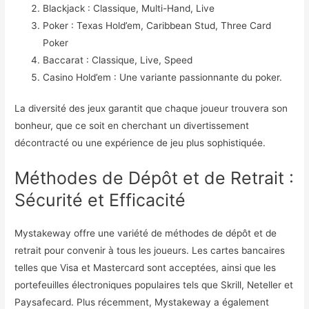
Blackjack : Classique, Multi-Hand, Live
Poker : Texas Hold’em, Caribbean Stud, Three Card
Poker
Baccarat : Classique, Live, Speed
Casino Hold’em : Une variante passionnante du poker.
La diversité des jeux garantit que chaque joueur trouvera son
bonheur, que ce soit en cherchant un divertissement
décontracté ou une expérience de jeu plus sophistiquée.
Méthodes de Dépôt et de Retrait :
Sécurité et Efficacité
Mystakeway offre une variété de méthodes de dépôt et de
retrait pour convenir à tous les joueurs. Les cartes bancaires
telles que Visa et Mastercard sont acceptées, ainsi que les
portefeuilles électroniques populaires tels que Skrill, Neteller et
Paysafecard. Plus récemment, Mystakeway a également