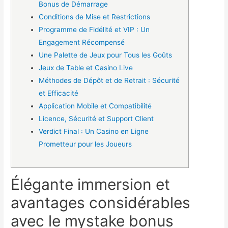
Bonus de Démarrage
Conditions de Mise et Restrictions
Programme de Fidélité et VIP : Un
Engagement Récompensé
Une Palette de Jeux pour Tous les Goûts
Jeux de Table et Casino Live
Méthodes de Dépôt et de Retrait : Sécurité
et Efficacité
Application Mobile et Compatibilité
Licence, Sécurité et Support Client
Verdict Final : Un Casino en Ligne
Prometteur pour les Joueurs
Élégante immersion et
avantages considérables
avec le mystake bonus