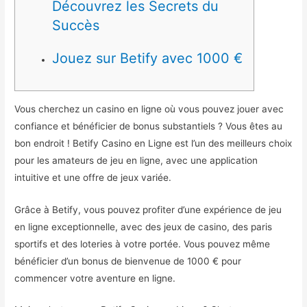
Découvrez les Secrets du
Succès
Jouez sur Betify avec 1000 €
Vous cherchez un casino en ligne où vous pouvez jouer avec
confiance et bénéficier de bonus substantiels ? Vous êtes au
bon endroit ! Betify Casino en Ligne est l’un des meilleurs choix
pour les amateurs de jeu en ligne, avec une application
intuitive et une offre de jeux variée.
Grâce à Betify, vous pouvez profiter d’une expérience de jeu
en ligne exceptionnelle, avec des jeux de casino, des paris
sportifs et des loteries à votre portée. Vous pouvez même
bénéficier d’un bonus de bienvenue de 1000 € pour
commencer votre aventure en ligne.