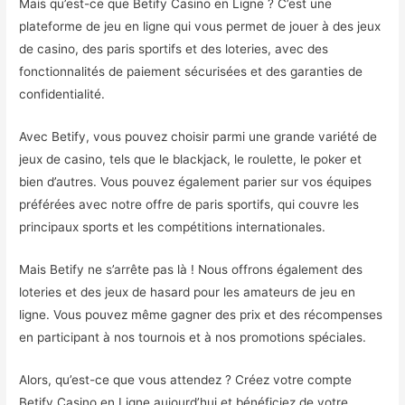
Mais qu’est-ce que Betify Casino en Ligne ? C’est une
plateforme de jeu en ligne qui vous permet de jouer à des jeux
de casino, des paris sportifs et des loteries, avec des
fonctionnalités de paiement sécurisées et des garanties de
confidentialité.
Avec Betify, vous pouvez choisir parmi une grande variété de
jeux de casino, tels que le blackjack, le roulette, le poker et
bien d’autres. Vous pouvez également parier sur vos équipes
préférées avec notre offre de paris sportifs, qui couvre les
principaux sports et les compétitions internationales.
Mais Betify ne s’arrête pas là ! Nous offrons également des
loteries et des jeux de hasard pour les amateurs de jeu en
ligne. Vous pouvez même gagner des prix et des récompenses
en participant à nos tournois et à nos promotions spéciales.
Alors, qu’est-ce que vous attendez ? Créez votre compte
Betify Casino en Ligne aujourd’hui et bénéficiez de votre