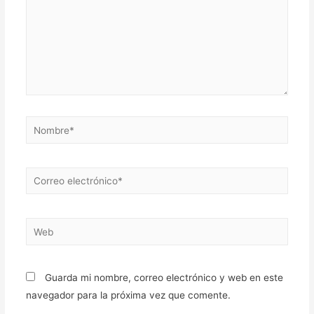
Nombre*
Correo
electrónico*
Web
Guarda mi nombre, correo electrónico y web en este
navegador para la próxima vez que comente.