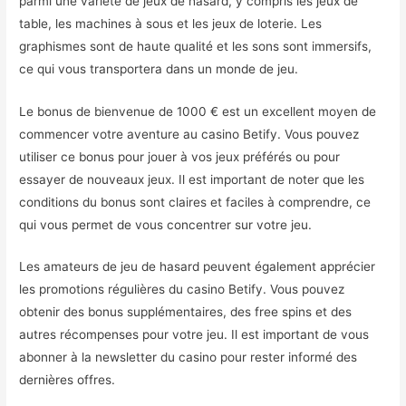
parmi une variété de jeux de hasard, y compris les jeux de
table, les machines à sous et les jeux de loterie. Les
graphismes sont de haute qualité et les sons sont immersifs,
ce qui vous transportera dans un monde de jeu.
Le bonus de bienvenue de 1000 € est un excellent moyen de
commencer votre aventure au casino Betify. Vous pouvez
utiliser ce bonus pour jouer à vos jeux préférés ou pour
essayer de nouveaux jeux. Il est important de noter que les
conditions du bonus sont claires et faciles à comprendre, ce
qui vous permet de vous concentrer sur votre jeu.
Les amateurs de jeu de hasard peuvent également apprécier
les promotions régulières du casino Betify. Vous pouvez
obtenir des bonus supplémentaires, des free spins et des
autres récompenses pour votre jeu. Il est important de vous
abonner à la newsletter du casino pour rester informé des
dernières offres.