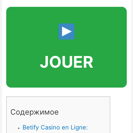
JOUER
Содержимое
Betify Casino en Ligne: