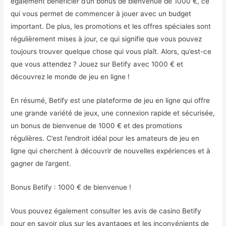
également bénéficier d’un bonus de bienvenue de 1000 €, ce
qui vous permet de commencer à jouer avec un budget
important. De plus, les promotions et les offres spéciales sont
régulièrement mises à jour, ce qui signifie que vous pouvez
toujours trouver quelque chose qui vous plaît. Alors, qu’est-ce
que vous attendez ? Jouez sur Betify avec 1000 € et
découvrez le monde de jeu en ligne !
En résumé, Betify est une plateforme de jeu en ligne qui offre
une grande variété de jeux, une connexion rapide et sécurisée,
un bonus de bienvenue de 1000 € et des promotions
régulières. C’est l’endroit idéal pour les amateurs de jeu en
ligne qui cherchent à découvrir de nouvelles expériences et à
gagner de l’argent.
Bonus Betify : 1000 € de bienvenue !
Vous pouvez également consulter les avis de casino Betify
pour en savoir plus sur les avantages et les inconvénients de