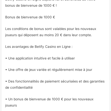
bonus de bienvenue de 1000 € !
Bonus de bienvenue de 1000 €
Les conditions de bonus sont valables pour les nouveaux
joueurs qui déposent au moins 20 € dans leur compte.
Les avantages de Betify Casino en Ligne :
• Une application intuitive et facile à utiliser
• Une offre de jeux variée et régulièrement mise à jour
• Des fonctionnalités de paiement sécurisées et des garanties
de confidentialité
• Un bonus de bienvenue de 1000 € pour les nouveaux
joueurs