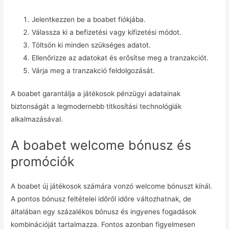
Jelentkezzen be a boabet fiókjába.
Válassza ki a befizetési vagy kifizetési módot.
Töltsön ki minden szükséges adatot.
Ellenőrizze az adatokat és erősítse meg a tranzakciót.
Várja meg a tranzakció feldolgozását.
A boabet garantálja a játékosok pénzügyi adatainak
biztonságát a legmodernebb titkosítási technológiák
alkalmazásával.
A boabet welcome bónusz és
promóciók
A boabet új játékosok számára vonzó welcome bónuszt kínál.
A pontos bónusz feltételei időről időre változhatnak, de
általában egy százalékos bónusz és ingyenes fogadások
kombinációját tartalmazza. Fontos azonban figyelmesen