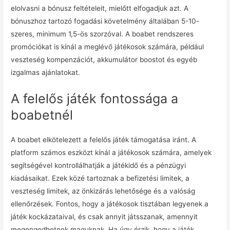
elolvasni a bónusz feltételeit, mielőtt elfogadjuk azt. A
bónuszhoz tartozó fogadási követelmény általában 5-10-
szeres, minimum 1,5-ös szorzóval. A boabet rendszeres
promóciókat is kínál a meglévő játékosok számára, például
veszteség kompenzációt, akkumulátor boostot és egyéb
izgalmas ajánlatokat.
A felelős játék fontossága a
boabetnél
A boabet elkötelezett a felelős játék támogatása iránt. A
platform számos eszközt kínál a játékosok számára, amelyek
segítségével kontrollálhatják a játékidő és a pénzügyi
kiadásaikat. Ezek közé tartoznak a befizetési limitek, a
veszteség limitek, az önkizárás lehetősége és a valóság
ellenőrzések. Fontos, hogy a játékosok tisztában legyenek a
játék kockázataival, és csak annyit játsszanak, amennyit
megengedhetnek maguknak. Ha úgy érzik, hogy a játék