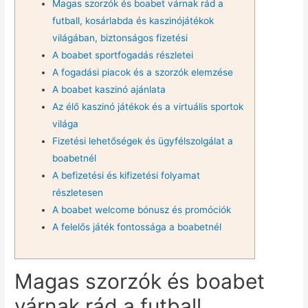
Magas szorzók és boabet várnak rád a
futball, kosárlabda és kaszinójátékok
világában, biztonságos fizetési
A boabet sportfogadás részletei
A fogadási piacok és a szorzók elemzése
A boabet kaszinó ajánlata
Az élő kaszinó játékok és a virtuális sportok
világa
Fizetési lehetőségek és ügyfélszolgálat a
boabetnél
A befizetési és kifizetési folyamat
részletesen
A boabet welcome bónusz és promóciók
A felelős játék fontossága a boabetnél
Magas szorzók és boabet
várnak rád a futball,