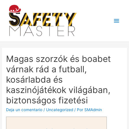
Men
princ
Magas szorzók és boabet
várnak rád a futball,
kosárlabda és
kaszinójátékok világában,
biztonságos fizetési
Deja un comentario
/
Uncategorized
/ Por
SMAdmin