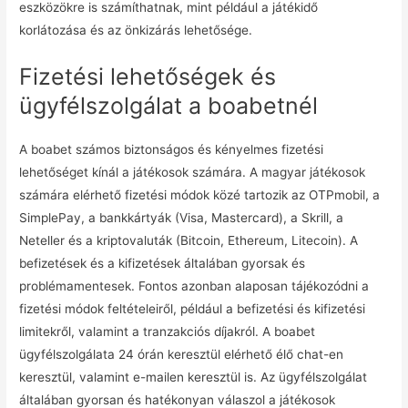
eszközökre is számíthatnak, mint például a játékidő
korlátozása és az önkizárás lehetősége.
Fizetési lehetőségek és
ügyfélszolgálat a boabetnél
A boabet számos biztonságos és kényelmes fizetési
lehetőséget kínál a játékosok számára. A magyar játékosok
számára elérhető fizetési módok közé tartozik az OTPmobil, a
SimplePay, a bankkártyák (Visa, Mastercard), a Skrill, a
Neteller és a kriptovaluták (Bitcoin, Ethereum, Litecoin). A
befizetések és a kifizetések általában gyorsak és
problémamentesek. Fontos azonban alaposan tájékozódni a
fizetési módok feltételeiről, például a befizetési és kifizetési
limitekről, valamint a tranzakciós díjakról. A boabet
ügyfélszolgálata 24 órán keresztül elérhető élő chat-en
keresztül, valamint e-mailen keresztül is. Az ügyfélszolgálat
általában gyorsan és hatékonyan válaszol a játékosok