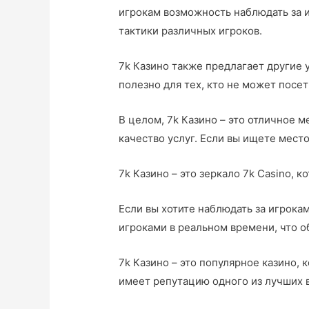
игрокам возможность наблюдать за и
тактики различных игроков.
7k Казино также предлагает другие у
полезно для тех, кто не может посет
В целом, 7k Казино – это отличное 
качество услуг. Если вы ищете место
7k Казино – это зеркало 7k Casino, 
Если вы хотите наблюдать за игрокам
игроками в реальном времени, что 
7k Казино – это популярное казино, 
имеет репутацию одного из лучших в