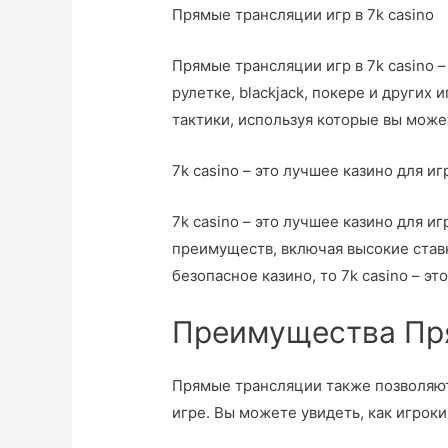
Прямые трансляции игр в 7k casino
Прямые трансляции игр в 7k casino 
рулетке, blackjack, покере и других
тактики, используя которые вы може
7k casino – это лучшее казино для иг
7k casino – это лучшее казино для и
преимуществ, включая высокие став
безопасное казино, то 7k casino – это
Преимущества Пр
Прямые трансляции также позволяют 
игре. Вы можете увидеть, как игроки