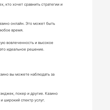
х, кто хочет сравнить стратегии и
казино онлайн. Это может быть
 любое время.
ную вовлеченность и высокое
– это идеальное решение.
казино вы можете наблюдать за
лэкджек, покер и другие. Казино
 и широкий спектр услуг.