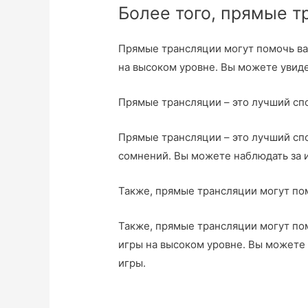
Более того, прямые т
Прямые трансляции могут помочь вам 
на высоком уровне. Вы можете увидет
Прямые трансляции – это лучший спо
Прямые трансляции – это лучший спос
сомнений. Вы можете наблюдать за и
Также, прямые трансляции могут по
Также, прямые трансляции могут помо
игры на высоком уровне. Вы можете у
игры.