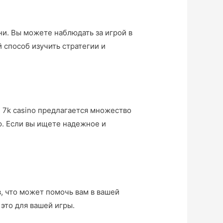
ни. Вы можете наблюдать за игрой в
й способ изучить стратегии и
В 7k casino предлагается множество
. Если вы ищете надежное и
, что может помочь вам в вашей
 это для вашей игры.