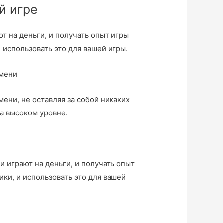
й игре
т на деньги, и получать опыт игры
 использовать это для вашей игры.
емени
мени, не оставляя за собой никаких
на высоком уровне.
и играют на деньги, и получать опыт
ики, и использовать это для вашей