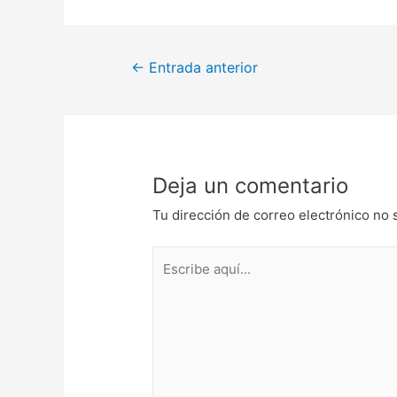
Navegación
←
Entrada anterior
de
entradas
Deja un comentario
Tu dirección de correo electrónico no 
Escribe
aquí...