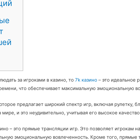
ций
мые
т
шей
людать за игроками в казино, то
7k казино
– это идеальное 
времени, что обеспечивает максимальную эмоциональную в
которое предлагает широкий спектр игр, включая рулетку, б
 мире, и это неудивительно, учитывая его высокое качество
ино – это прямые трансляции игр. Это позволяет игрокам н
льную эмоциональную вовлеченность. Кроме того, прямые 