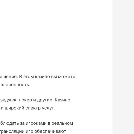
решение. В этом казино вы можете
овлеченность.
лэкджек, покер и другие. Казино
 и широкий спектр услуг.
аблюдать за игроками в реальном
трансляции игр обеспечивают