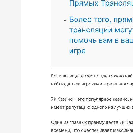
Прямых Трансля
Более того, пря
трансляции могу
помочь вам в ва
игре
Если вы ищете место, где можно наб
наблюдать за игроками в реальном 
7k Казино – это популярное казино, 
имеет репутацию одного из лучших в
Один из главных преимуществ 7k Каз
времени, что обеспечивает максима