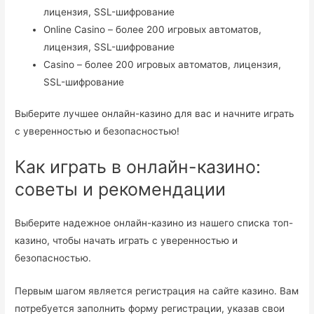
лицензия, SSL-шифрование
Online Casino – более 200 игровых автоматов,
лицензия, SSL-шифрование
Casino – более 200 игровых автоматов, лицензия,
SSL-шифрование
Выберите лучшее онлайн-казино для вас и начните играть
с уверенностью и безопасностью!
Как играть в онлайн-казино:
советы и рекомендации
Выберите надежное онлайн-казино из нашего списка топ-
казино, чтобы начать играть с уверенностью и
безопасностью.
Первым шагом является регистрация на сайте казино. Вам
потребуется заполнить форму регистрации, указав свои