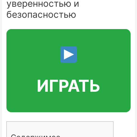
уверенностью и
безопасностью
ИГРАТЬ