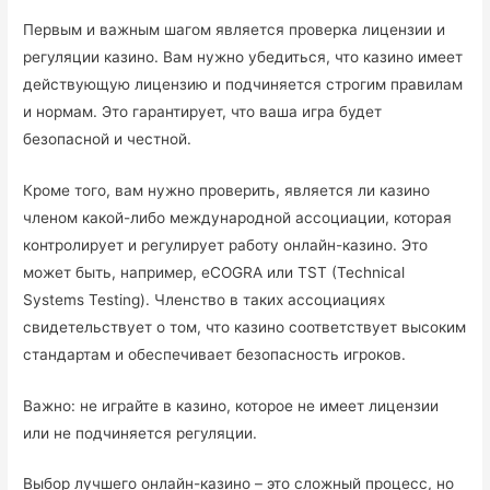
Первым и важным шагом является проверка лицензии и
регуляции казино. Вам нужно убедиться, что казино имеет
действующую лицензию и подчиняется строгим правилам
и нормам. Это гарантирует, что ваша игра будет
безопасной и честной.
Кроме того, вам нужно проверить, является ли казино
членом какой-либо международной ассоциации, которая
контролирует и регулирует работу онлайн-казино. Это
может быть, например, eCOGRA или TST (Technical
Systems Testing). Членство в таких ассоциациях
свидетельствует о том, что казино соответствует высоким
стандартам и обеспечивает безопасность игроков.
Важно: не играйте в казино, которое не имеет лицензии
или не подчиняется регуляции.
Выбор лучшего онлайн-казино – это сложный процесс, но