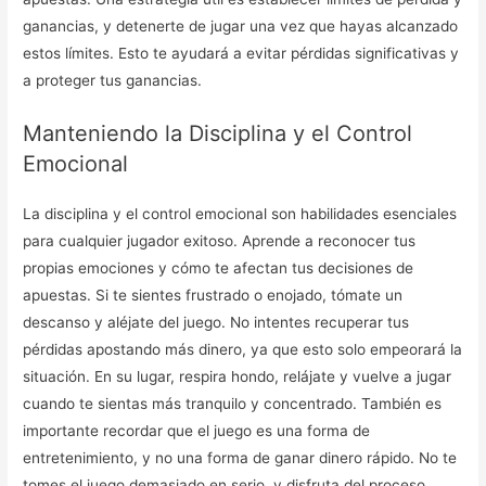
ganancias, y detenerte de jugar una vez que hayas alcanzado
estos límites. Esto te ayudará a evitar pérdidas significativas y
a proteger tus ganancias.
Manteniendo la Disciplina y el Control
Emocional
La disciplina y el control emocional son habilidades esenciales
para cualquier jugador exitoso. Aprende a reconocer tus
propias emociones y cómo te afectan tus decisiones de
apuestas. Si te sientes frustrado o enojado, tómate un
descanso y aléjate del juego. No intentes recuperar tus
pérdidas apostando más dinero, ya que esto solo empeorará la
situación. En su lugar, respira hondo, relájate y vuelve a jugar
cuando te sientas más tranquilo y concentrado. También es
importante recordar que el juego es una forma de
entretenimiento, y no una forma de ganar dinero rápido. No te
tomes el juego demasiado en serio, y disfruta del proceso.