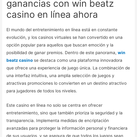
ganancias con win beatz
casino en línea ahora
El mundo del entretenimiento en línea está en constante
evolución, y los casinos virtuales se han convertido en una
opción popular para aquellos que buscan emoción y la
posibilidad de ganar premios. Dentro de este panorama,
win
beatz casino
se destaca como una plataforma innovadora
que ofrece una experiencia de juego única. La combinación de
una interfaz intuitiva, una amplia selección de juegos y
atractivas promociones lo convierten en un destino atractivo
para jugadores de todos los niveles.
Este casino en línea no solo se centra en ofrecer
entretenimiento, sino que también prioriza la seguridad y la
transparencia. Implementa medidas de encriptación
avanzadas para proteger la información personal y financiera
de sus usuarios, y se asegura de que todos los juegos sean