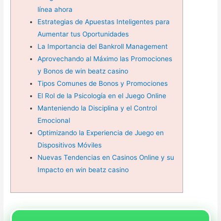
línea ahora
Estrategias de Apuestas Inteligentes para
Aumentar tus Oportunidades
La Importancia del Bankroll Management
Aprovechando al Máximo las Promociones
y Bonos de win beatz casino
Tipos Comunes de Bonos y Promociones
El Rol de la Psicología en el Juego Online
Manteniendo la Disciplina y el Control
Emocional
Optimizando la Experiencia de Juego en
Dispositivos Móviles
Nuevas Tendencias en Casinos Online y su
Impacto en win beatz casino