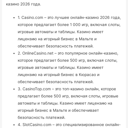
казино 2026 года.
1. Casino.com – это лучшее онлайн-казино 2026 года,
которое предлагает более 1 000 игр, включая слоты,
игровые автоматы и таблицы. Казино имеет
лицензию на игорный бизнес в Мальте и
обеспечивает безопасность платежей.
2. OnlineCasino.net – это популярное онлайн-казино,
которое предлагает более 500 игр, включая слоты,
игровые автоматы и таблицы. Казино имеет
лицензию на игорный бизнес в Кюрасао и
обеспечивает безопасность платежей.
3. CasinoTop.com – это топ-казино онлайн, которое
предлагает более 500 игр, включая слоты, игровые
автоматы и таблицы. Казино имеет лицензию на
игорный бизнес в Мальте и обеспечивает
безопасность платежей.
4. SlotCasino.com – это специализированное онлайн-