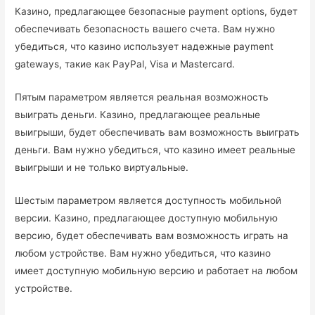
Казино, предлагающее безопасные payment options, будет
обеспечивать безопасность вашего счета. Вам нужно
убедиться, что казино использует надежные payment
gateways, такие как PayPal, Visa и Mastercard.
Пятым параметром является реальная возможность
выиграть деньги. Казино, предлагающее реальные
выигрыши, будет обеспечивать вам возможность выиграть
деньги. Вам нужно убедиться, что казино имеет реальные
выигрыши и не только виртуальные.
Шестым параметром является доступность мобильной
версии. Казино, предлагающее доступную мобильную
версию, будет обеспечивать вам возможность играть на
любом устройстве. Вам нужно убедиться, что казино
имеет доступную мобильную версию и работает на любом
устройстве.