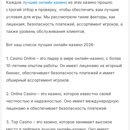
Каждое
лучшие онлайн казино
из этих казино прошло
строгий отбор и проверку, чтобы обеспечить вам лучшие
условия для игры. Мы рассмотрели такие факторы, как
лицензия, безопасность платежей, ассортимент игроков, а
также уровень обслуживания клиентов.
Вот наш список лучших онлайн-казино 2026:
1. Casino Online – это лидер в мире онлайн-казино, с более
10-летним опытом работы. Он имеет лицензию на игорный
бизнес, обеспечивает безопасность платежей и имеет
обширный ассортимент игроков.
2. Online Casino – это казино, которое известно своей
честностью и надежностью. Оно имеет международную
лицензию и обеспечивает безопасность платежей.
3. Top Casino – это казино, которое занимает высокое
место в рейтинге лучших онлайн-казино. Оно имеет