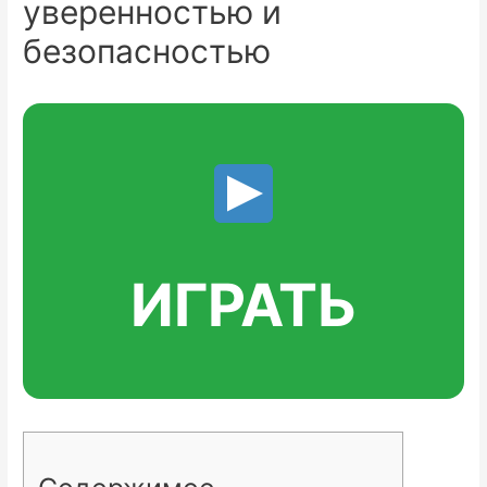
уверенностью и
безопасностью
ИГРАТЬ