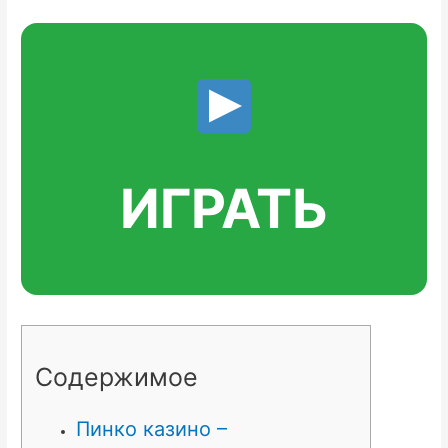
ИГРАТЬ
Содержимое
Пинко казино –