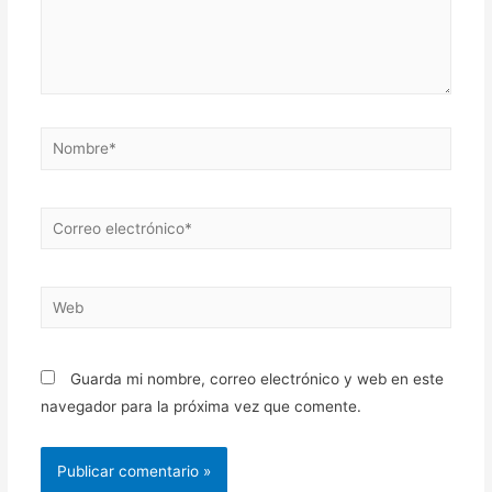
Nombre*
Correo
electrónico*
Web
Guarda mi nombre, correo electrónico y web en este
navegador para la próxima vez que comente.