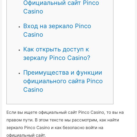
Официальный сайт Pinco
Casino
Вход на зеркало Pinco
Casino
Как открыть доступ к
зеркалу Pinco Casino?
Преимущества и функции
официального сайта Pinco
Casino
Если вы ищете официальный сайт Pinco Casino, то вы на
правом пути. В этом тексте мы рассмотрим, как найти
зеркало Pinco Casino и как безопасно войти на
официальный сайт.