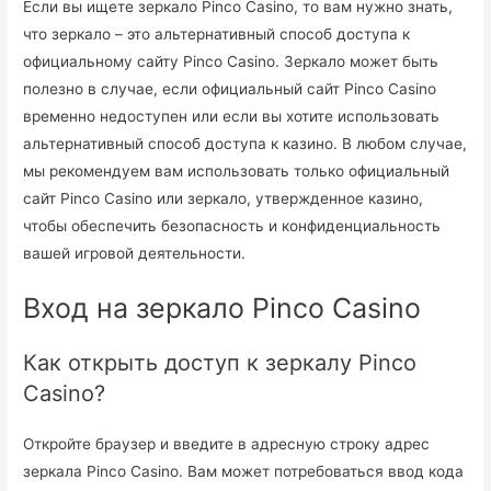
Если вы ищете зеркало Pinco Casino, то вам нужно знать,
что зеркало – это альтернативный способ доступа к
официальному сайту Pinco Casino. Зеркало может быть
полезно в случае, если официальный сайт Pinco Casino
временно недоступен или если вы хотите использовать
альтернативный способ доступа к казино. В любом случае,
мы рекомендуем вам использовать только официальный
сайт Pinco Casino или зеркало, утвержденное казино,
чтобы обеспечить безопасность и конфиденциальность
вашей игровой деятельности.
Вход на зеркало Pinco Casino
Как открыть доступ к зеркалу Pinco
Casino?
Откройте браузер и введите в адресную строку адрес
зеркала Pinco Casino. Вам может потребоваться ввод кода