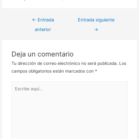
Navegación
←
Entrada
Entrada siguiente
de
anterior
→
entradas
Deja un comentario
Tu dirección de correo electrónico no será publicada.
Los
campos obligatorios están marcados con
*
Escribe
aquí...