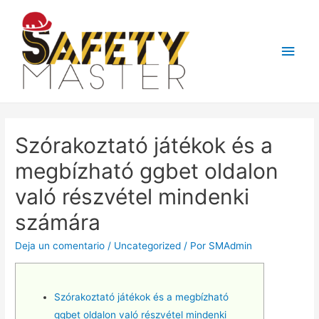
Men
princ
Szórakoztató játékok és a
megbízható ggbet oldalon
való részvétel mindenki
számára
Deja un comentario
/
Uncategorized
/ Por
SMAdmin
Szórakoztató játékok és a megbízható
ggbet oldalon való részvétel mindenki