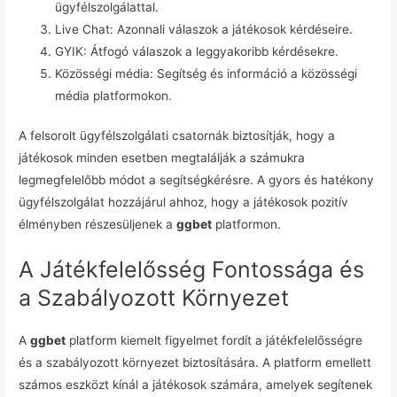
ügyfélszolgálattal.
Live Chat: Azonnali válaszok a játékosok kérdéseire.
GYIK: Átfogó válaszok a leggyakoribb kérdésekre.
Közösségi média: Segítség és információ a közösségi
média platformokon.
A felsorolt ügyfélszolgálati csatornák biztosítják, hogy a
játékosok minden esetben megtalálják a számukra
legmegfelelőbb módot a segítségkérésre. A gyors és hatékony
ügyfélszolgálat hozzájárul ahhoz, hogy a játékosok pozitív
élményben részesüljenek a
ggbet
platformon.
A Játékfelelősség Fontossága és
a Szabályozott Környezet
A
ggbet
platform kiemelt figyelmet fordít a játékfelelősségre
és a szabályozott környezet biztosítására. A platform emellett
számos eszközt kínál a játékosok számára, amelyek segítenek