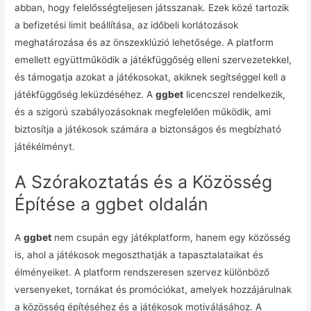
abban, hogy felelősségteljesen játsszanak. Ezek közé tartozik
a befizetési limit beállítása, az időbeli korlátozások
meghatározása és az önszexklúzió lehetősége. A platform
emellett együttműködik a játékfüggőség elleni szervezetekkel,
és támogatja azokat a játékosokat, akiknek segítséggel kell a
játékfüggőség leküzdéséhez. A
ggbet
licencszel rendelkezik,
és a szigorú szabályozásoknak megfelelően működik, ami
biztosítja a játékosok számára a biztonságos és megbízható
játékélményt.
A Szórakoztatás és a Közösség
Építése a ggbet oldalán
A
ggbet
nem csupán egy játékplatform, hanem egy közösség
is, ahol a játékosok megoszthatják a tapasztalataikat és
élményeiket. A platform rendszeresen szervez különböző
versenyeket, tornákat és promóciókat, amelyek hozzájárulnak
a közösség építéséhez és a játékosok motiválásához. A