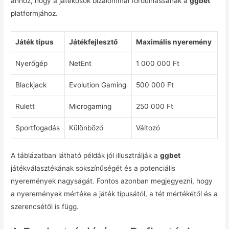
ahhoz, hogy a játékosok bizalommal fordulhassanak a
ggbet
platformjához.
Játék típus
Játékfejlesztő
Maximális nyeremény
Nyerőgép
NetEnt
1 000 000 Ft
Blackjack
Evolution Gaming
500 000 Ft
Rulett
Microgaming
250 000 Ft
Sportfogadás
Különböző
Változó
A táblázatban látható példák jól illusztrálják a
ggbet
játékválasztékának sokszínűségét és a potenciális
nyeremények nagyságát. Fontos azonban megjegyezni, hogy
a nyeremények mértéke a játék típusától, a tét mértékétől és a
szerencsétől is függ.