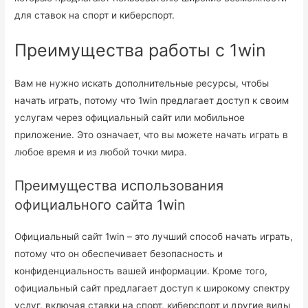
для ставок на спорт и киберспорт.
Преимущества работы с 1win
Вам не нужно искать дополнительные ресурсы, чтобы
начать играть, потому что 1win предлагает доступ к своим
услугам через официальный сайт или мобильное
приложение. Это означает, что вы можете начать играть в
любое время и из любой точки мира.
Преимущества использования
официального сайта 1win
Официальный сайт 1win – это лучший способ начать играть,
потому что он обеспечивает безопасность и
конфиденциальность вашей информации. Кроме того,
официальный сайт предлагает доступ к широкому спектру
услуг, включая ставки на спорт, киберспорт и другие виды