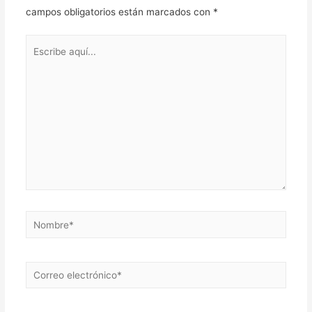
campos obligatorios están marcados con
*
Escribe
aquí...
Nombre*
Correo
electrónico*