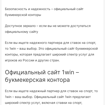
Безопасность и надежность – официальный сайт
букмекерской конторы
Доступное зеркало – если вы не можете доступаться
официальному сайту
Если вы ищете надежного партнера для ставок на спорт,
то 1win – ваш выбор. Это официальный сайт букмекерской
конторы, которая предлагает широкий спектр услуг для
игроков из России и других стран.
Официальный сайт 1win –
букмекерская контора
Если вы ищете надежный партнер для ставок на спорт, то
1win – ваш выбор. Официальный сайт 1win предлагает
широкий спектр услуг, включая ставки на спорт,