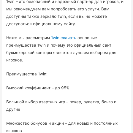
1win – это безопасный и надежный партнер для игроков, и
мы рекомендуем вам попробовать его услуги. Вам
доступны также зеркало 1win, если вы не можете
доступаться официальному сайту.
Ниже мы рассмотрим
1win скачать
основные
преимущества 1win и почему это официальный сайт
букмекерской конторы является лучшим выбором для
игроков.
Преимущества 1win:
Высокий коэффициент – до 95%
Большой выбор азартных игр – покер, рулетка, бинго и
другие
Множество бонусов и акций – для новых и постоянных
игроков