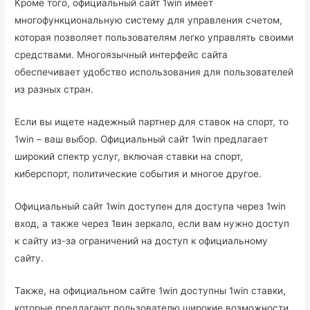
Кроме того, официальный сайт 1win имеет
многофункциональную систему для управления счетом,
которая позволяет пользователям легко управлять своими
средствами. Многоязычный интерфейс сайта
обеспечивает удобство использования для пользователей
из разных стран.
Если вы ищете надежный партнер для ставок на спорт, то
1win – ваш выбор. Официальный сайт 1win предлагает
широкий спектр услуг, включая ставки на спорт,
киберспорт, политические события и многое другое.
Официальный сайт 1win доступен для доступа через 1win
вход, а также через 1вин зеркало, если вам нужно доступ
к сайту из-за ограничений на доступ к официальному
сайту.
Также, на официальном сайте 1win доступны 1win ставки,
которые предлагают пользователю широкие возможности