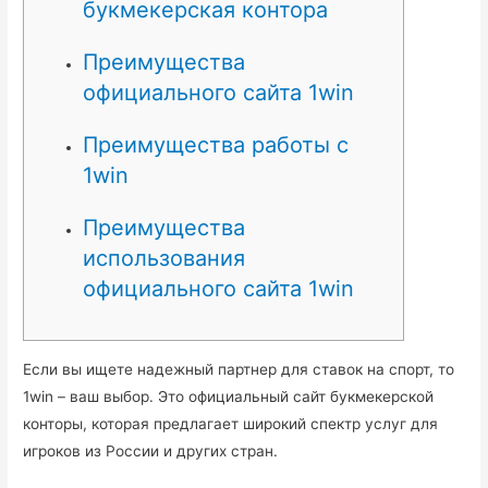
букмекерская контора
Преимущества
официального сайта 1win
Преимущества работы с
1win
Преимущества
использования
официального сайта 1win
Если вы ищете надежный партнер для ставок на спорт, то
1win – ваш выбор. Это официальный сайт букмекерской
конторы, которая предлагает широкий спектр услуг для
игроков из России и других стран.