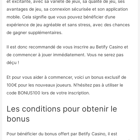
et excitante, avec sa variété de jeux, sa qualité de jeu, ses
avantages de jeu, sa connexion sécurisée et son application
mobile. Cela signifie que vous pouvez bénéficier d’une
expérience de jeu agréable et sans stress, avec des chances
de gagner supplémentaires.
Il est donc recommandé de vous inscrire au Betify Casino et
de commencer à jouer immédiatement. Vous ne serez pas
déçu !
Et pour vous aider à commencer, voici un bonus exclusif de
100€ pour les nouveaux joueurs. N’hésitez pas à utiliser le
code BONUS100 lors de votre inscription.
Les conditions pour obtenir le
bonus
Pour bénéficier du bonus offert par Betify Casino, il est