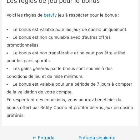
Les règles de jeu pour le bonus
Voici les règles de
betyfy
jeu à respecter pour le bonus :
Le bonus est valable pour les jeux de casino uniquement.
Le bonus est non cumulable avec d’autres offres
promotionnelles.
Le bonus est non transférable et ne peut pas être utilisé
pour les paris sportifs.
Les gains générés par le bonus sont soumis à des
conditions de jeu et de mise minimum.
Le bonus est valable pour une période de 7 jours à compter
de la validation de votre compte.
En respectant ces conditions, vous pourrez bénéficier du
bonus offert par Betify Casino et profiter de vos jeux de casino
préférés.
Navegación
←
Entrada
Entrada siguiente