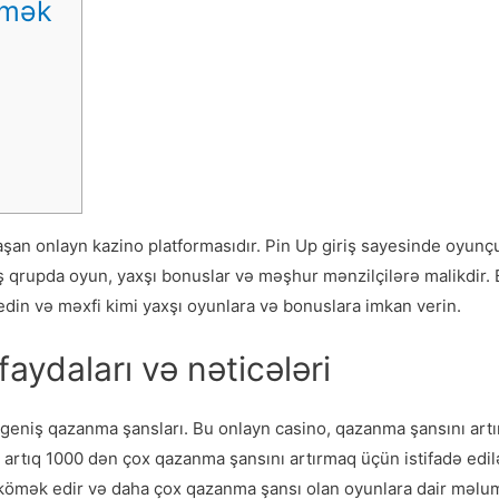
çmək
an onlayn kazino platformasıdır. Pin Up giriş sayesinde oyunçu
ş qrupda oyun, yaxşı bonuslar və məşhur mənzilçilərə malikdir
edin və məxfi kimi yaxşı oyunlara və bonuslara imkan verin.
aydaları və nəticələri
 geniş qazanma şansları. Bu onlayn casino, qazanma şansını art
rtıq 1000 dən çox qazanma şansını artırmaq üçün istifadə edilən
kömək edir və daha çox qazanma şansı olan oyunlara dair məluma