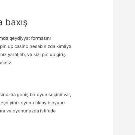
a baxış
ımda qeydiyyat formasını
 pin up casino hesabınızda kimliyə
yaratılıb, və sizi pin up giriş
siniz.
sino-da geniş bir oyun seçimi var,
 Seçdiyiniz oyunu tıklayıb oyunu
ını və oyununuzda istifadə