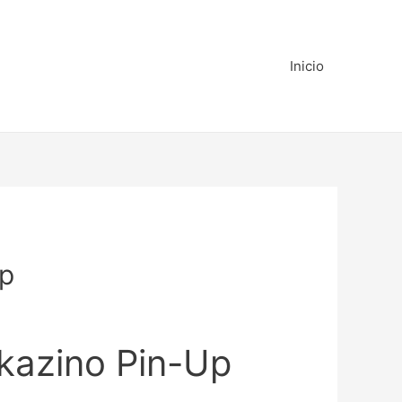
Inicio
Up
kazino Pin-Up