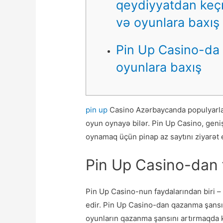
qeydiyyatdan ke
və oyunlara baxış
Pin Up Casino-da
oyunlara baxış
pin up
Casino Azərbaycanda populyarlaş
oyun oynayə bilər. Pin Up Casino, geni
oynamaq üçün pinap az saytını ziyarət 
Pin Up Casino-dan f
Pin Up Casino-nun faydalarından biri –
edir. Pin Up Casino-dan qazanma şansı a
oyunların qazanma şansını artırmaqda 