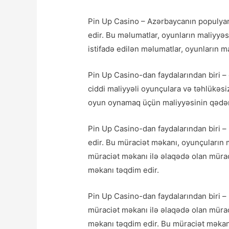
Pin Up Casino – Azərbaycanın populyar 
edir. Bu məlumatlar, oyunların maliyyə
istifadə edilən məlumatlar, oyunların m
Pin Up Casino-dan faydalarından biri – 
ciddi maliyyəli oyunçulara və təhlükəs
oyun oynamaq üçün maliyyəsinin qədər 
Pin Up Casino-dan faydalarından biri –
edir. Bu müraciət məkanı, oyunçuların 
müraciət məkanı ilə əlaqədə olan mürac
məkanı təqdim edir.
Pin Up Casino-dan faydalarından biri –
müraciət məkanı ilə əlaqədə olan mürac
məkanı təqdim edir. Bu müraciət məkan