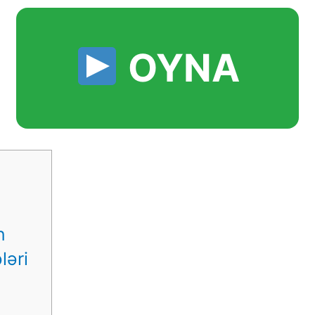
OYNA
n
ləri