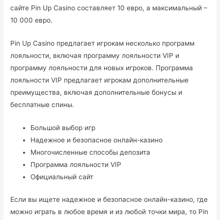
сайте Pin Up Casino составляет 10 евро, а максимальный –
10 000 евро.
Pin Up Casino предлагает игрокам несколько программ
лояльности, включая программу лояльности VIP и
программу лояльности для новых игроков. Программа
лояльности VIP предлагает игрокам дополнительные
преимущества, включая дополнительные бонусы и
бесплатные спины.
Большой выбор игр
Надежное и безопасное онлайн-казино
Многочисленные способы депозита
Программа лояльности VIP
Официальный сайт
Если вы ищете надежное и безопасное онлайн-казино, где
можно играть в любое время и из любой точки мира, то Pin