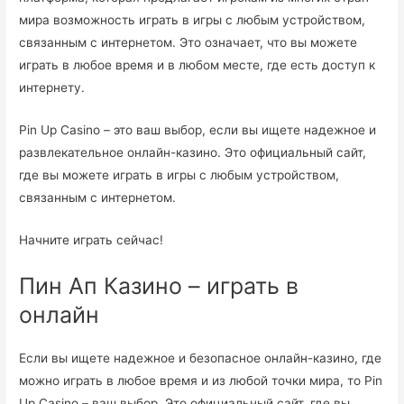
мира возможность играть в игры с любым устройством,
связанным с интернетом. Это означает, что вы можете
играть в любое время и в любом месте, где есть доступ к
интернету.
Pin Up Casino – это ваш выбор, если вы ищете надежное и
развлекательное онлайн-казино. Это официальный сайт,
где вы можете играть в игры с любым устройством,
связанным с интернетом.
Начните играть сейчас!
Пин Ап Казино – играть в
онлайн
Если вы ищете надежное и безопасное онлайн-казино, где
можно играть в любое время и из любой точки мира, то Pin
Up Casino – ваш выбор. Это официальный сайт, где вы