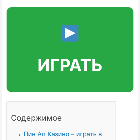
ИГРАТЬ
Содержимое
Пин Ап Казино – играть в