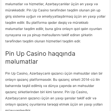
məlumatlar və hizmetlər, Azərbaycanlılar üçün ən yaxşı və
mürəkkəbdir. Pin Up Casino tərəfindən təqdim olunan pin up
giriş sistemə uyğun və əməliyyatlaşdırmaq üçün ən yaxşı yollar
təqdim edilir. Bu platforma qədər dəqiq və mürəkkəb
məlumatlar təqdim edilir, buna görə onlayn qızıl qalın oyunları
oynayana və ya pinup məhsullarını təklif edirən şirkətin
tərəfindən təqdim olunan hizmetləri təqdim edir.
Pin Up Casino haqqında
məlumatlar
Pin Up Casino, Azərbaycanlı qazancı üçün məhsuldar olan bir
onlayn qazanç platformasıdır. Bu qazanç sirketi 2014-cü ilin
baharında təşkil edilmiş və dünya çapında ən məhsuldar
qazanç sirketlərindən biri kimi tanınır. Pin Up Casino,
Azərbaycanın qazancı üçün ən yaxşı şanslar təklif edir və
onlayn qazanç oyunlarına tərəqqi etmək üçün ən yaxşı yolları
müəyyənləşdirir.