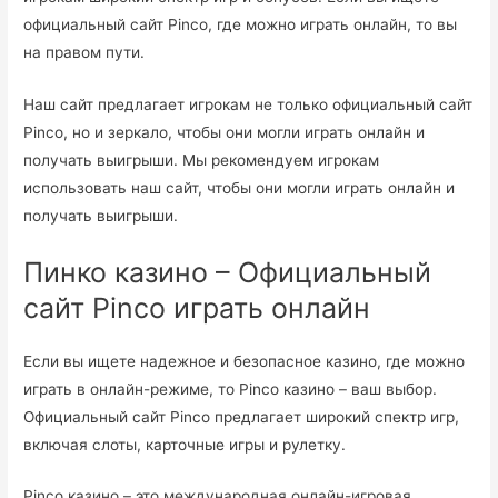
официальный сайт Pinco, где можно играть онлайн, то вы
на правом пути.
Наш сайт предлагает игрокам не только официальный сайт
Pinco, но и зеркало, чтобы они могли играть онлайн и
получать выигрыши. Мы рекомендуем игрокам
использовать наш сайт, чтобы они могли играть онлайн и
получать выигрыши.
Пинко казино – Официальный
сайт Pinco играть онлайн
Если вы ищете надежное и безопасное казино, где можно
играть в онлайн-режиме, то Pinco казино – ваш выбор.
Официальный сайт Pinco предлагает широкий спектр игр,
включая слоты, карточные игры и рулетку.
Pinco казино – это международная онлайн-игровая