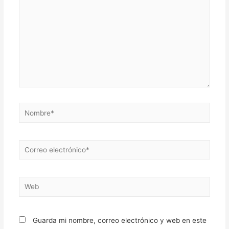
Nombre*
Correo
electrónico*
Web
Guarda mi nombre, correo electrónico y web en este