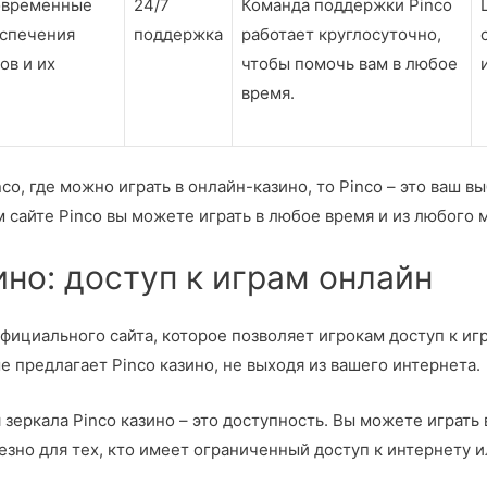
современные
24/7
Команда поддержки Pinco
еспечения
поддержка
работает круглосуточно,
ов и их
чтобы помочь вам в любое
время.
o, где можно играть в онлайн-казино, то Pinco – это ваш в
 сайте Pinco вы можете играть в любое время и из любого м
ино: доступ к играм онлайн
официального сайта, которое позволяет игрокам доступ к игр
е предлагает Pinco казино, не выходя из вашего интернета.
зеркала Pinco казино – это доступность. Вы можете играть 
езно для тех, кто имеет ограниченный доступ к интернету и