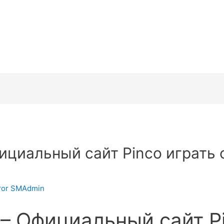
ициальный сайт Pinco играть 
Por
SMAdmin
 – Официальный сайт P