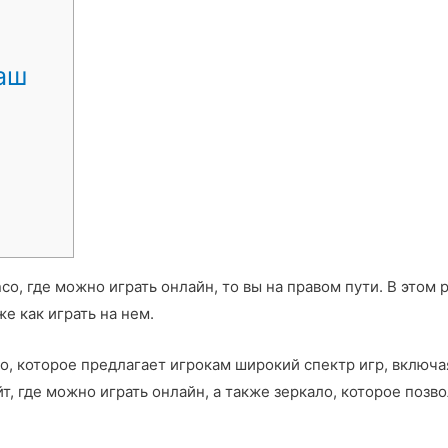
ваш
o, где можно играть онлайн, то вы на правом пути. В этом 
же как играть на нем.
о, которое предлагает игрокам широкий спектр игр, включая
, где можно играть онлайн, а также зеркало, которое позво