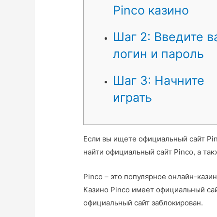
Pinco казино
Шаг 2: Введите 
логин и пароль
Шаг 3: Начните
играть
Если вы ищете официальный сайт Pinc
найти официальный сайт Pinco, а так
Pinco – это популярное онлайн-казин
Казино Pinco имеет официальный сайт
официальный сайт заблокирован.