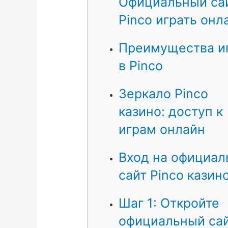
Официальный са
Pinco играть онл
Преимущества и
в Pinco
Зеркало Pinco
казино: доступ к
играм онлайн
Вход на официа
сайт Pinco казин
Шаг 1: Откройте
официальный са