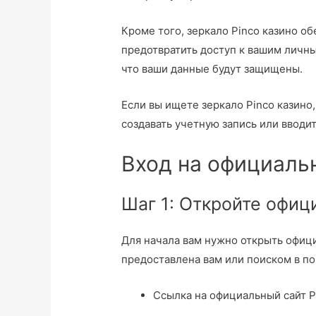
Кроме того, зеркало Pinco казино о
предотвратить доступ к вашим личны
что ваши данные будут защищены.
Если вы ищете зеркало Pinco казино,
создавать учетную запись или вводит
Вход на официальн
Шаг 1: Откройте офиц
Для начала вам нужно открыть офици
предоставлена вам или поиском в по
Ссылка на официальный сайт Pin