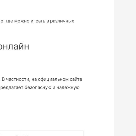
о, где можно играть в различных
онлайн
 В частности, на официальном сайте
o предлагает безопасную и надежную