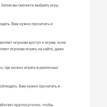
. Затем вы сможете выбрать игру,
юдать. Вам нужно прочитать и
воляет игрокам доступ к играм, если
ляет игрокам играть на сайте, даже
о, где можно играть в различных
соблюдать. Вам нужно прочитать и
аботает круглосуточно, чтобы