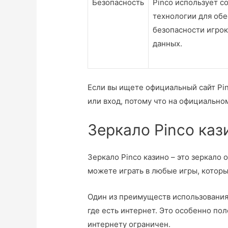
Безопасность
Pinco использует 
технологии для об
безопасности игрок
данных.
Если вы ищете официальный сайт Pinc
или вход, потому что на официальном
Зеркало Pinco каз
Зеркало Pinco казино – это зеркало 
можете играть в любые игры, которы
Один из преимуществ использования 
где есть интернет. Это особенно пол
интернету ограничен.