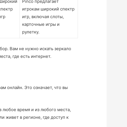
Широкий
Pinco предлагает
спектр
игрокам широкий спектр
игр
игр, включая слоты,
карточные игры и
рулетку.
ыбор. Вам не нужно искать зеркало
еста, где есть интернет.
ам онлайн. Это означает, что вы
в любое время и из любого места,
ли живет в регионе, где доступ к