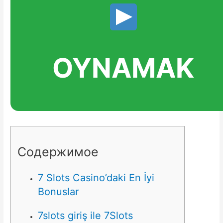
OYNAMAK
Содержимое
7 Slots Casino’daki En İyi
Bonuslar
7slots giriş ile 7Slots