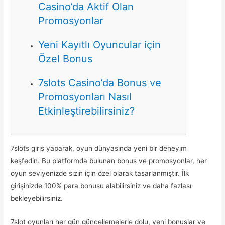
Casino’da Aktif Olan
Promosyonlar
Yeni Kayıtlı Oyuncular için
Özel Bonus
7slots Casino’da Bonus ve
Promosyonları Nasıl
Etkinleştirebilirsiniz?
7slots giriş yaparak, oyun dünyasında yeni bir deneyim
keşfedin. Bu platformda bulunan bonus ve promosyonlar, her
oyun seviyenizde sizin için özel olarak tasarlanmıştır. İlk
girişinizde 100% para bonusu alabilirsiniz ve daha fazlası
bekleyebilirsiniz.
7slot oyunları her gün güncellemelerle dolu, yeni bonuslar ve