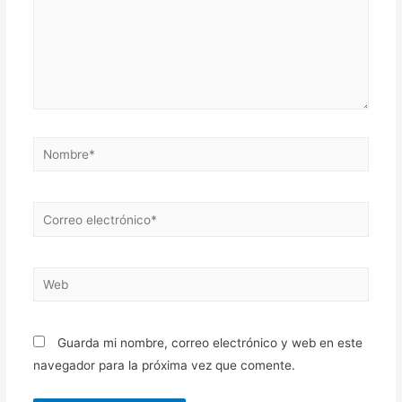
Nombre*
Correo
electrónico*
Web
Guarda mi nombre, correo electrónico y web en este
navegador para la próxima vez que comente.