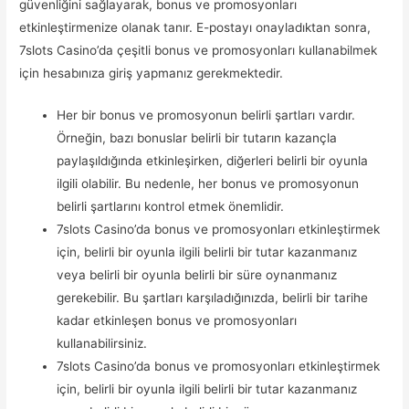
güvenliğini sağlayarak, bonus ve promosyonları
etkinleştirmenize olanak tanır. E-postayı onayladıktan sonra,
7slots Casino’da çeşitli bonus ve promosyonları kullanabilmek
için hesabınıza giriş yapmanız gerekmektedir.
Her bir bonus ve promosyonun belirli şartları vardır.
Örneğin, bazı bonuslar belirli bir tutarın kazançla
paylaşıldığında etkinleşirken, diğerleri belirli bir oyunla
ilgili olabilir. Bu nedenle, her bonus ve promosyonun
belirli şartlarını kontrol etmek önemlidir.
7slots Casino’da bonus ve promosyonları etkinleştirmek
için, belirli bir oyunla ilgili belirli bir tutar kazanmanız
veya belirli bir oyunla belirli bir süre oynanmanız
gerekebilir. Bu şartları karşıladığınızda, belirli bir tarihe
kadar etkinleşen bonus ve promosyonları
kullanabilirsiniz.
7slots Casino’da bonus ve promosyonları etkinleştirmek
için, belirli bir oyunla ilgili belirli bir tutar kazanmanız