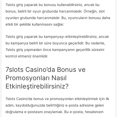
7slots giriş yaparak bu bonusu kullanabilirsiniz, ancak bu
bonus, belirli bir oyun grubunda harcanmalıdır. Örneğin, slot
oyunları grubunda harcanmalıdır. Bu, oyuncuların bonusu daha
etkili bir şekilde kullanmasını sağlar.
7slots giriş yaparak bu kampanyayı etkinleştirebilirsiniz, ancak
bu kampanya belirli bir süre boyunca geçerlidir. Bu nedenle,
7slots giriş yapmadan önce kampanyanın geçerlilik süresini
kontrol etmeniz önemlidir.
7slots Casino’da Bonus ve
Promosyonları Nasıl
Etkinleştirebilirsiniz?
7slots Casino’da bonus ve promosyonları etkinleştirmek için ilk
adım, kaydolduğunuzda belirttiğiniz e-posta adresine gelen
doğrulama e-postasını onaylamak. Bu e-posta, hesabınızın