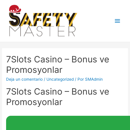
Men
princ
7Slots Casino – Bonus ve
Promosyonlar
Deja un comentario
/
Uncategorized
/ Por
SMAdmin
7Slots Casino – Bonus ve
Promosyonlar