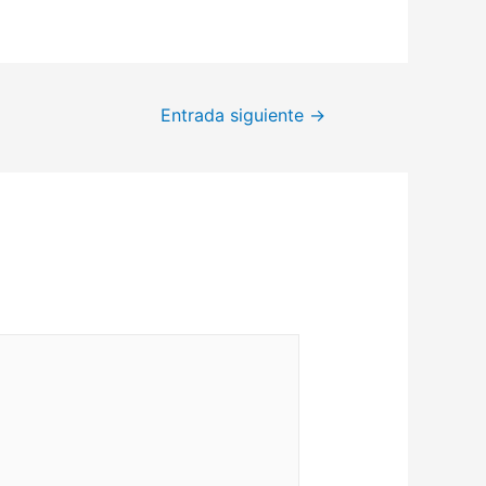
Entrada siguiente
→