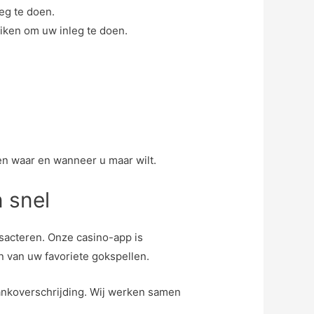
eg te doen.
iken om uw inleg te doen.
n waar en wanneer u maar wilt.
n snel
nsacteren. Onze casino-app is
n van uw favoriete gokspellen.
 bankoverschrijding. Wij werken samen