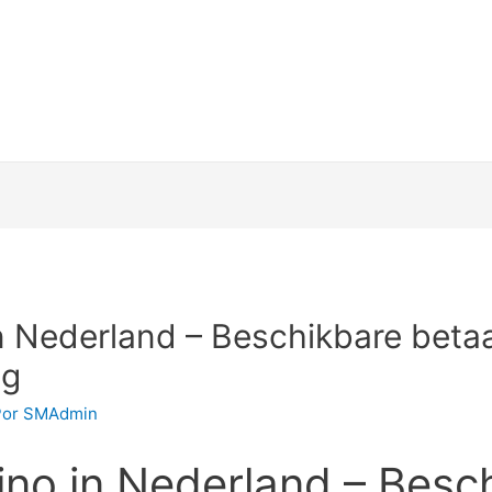
n Nederland – Beschikbare betaa
ng
Por
SMAdmin
ino in Nederland – Besc