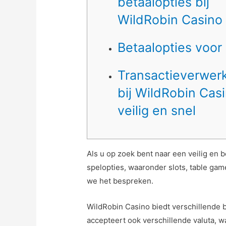
betaalopties bij
WildRobin Casino
Betaalopties voor 
Transactieverwer
bij WildRobin Casi
veilig en snel
Als u op zoek bent naar een veilig en 
spelopties, waaronder slots, table gam
we het bespreken.
WildRobin Casino biedt verschillende be
accepteert ook verschillende valuta, 