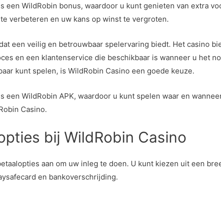
s een WildRobin bonus, waardoor u kunt genieten van extra voo
e verbeteren en uw kans op winst te vergroten.
dat een veilig en betrouwbaar spelervaring biedt. Het casino bi
ces en een klantenservice die beschikbaar is wanneer u het no
wbaar kunt spelen, is WildRobin Casino een goede keuze.
ls een WildRobin APK, waardoor u kunt spelen waar en wanneer 
Robin Casino.
opties bij WildRobin Casino
etaalopties aan om uw inleg te doen. U kunt kiezen uit een bre
Paysafecard en bankoverschrijding.