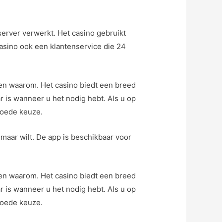
server verwerkt. Het casino gebruikt
casino ook een klantenservice die 24
pen waarom. Het casino biedt een breed
r is wanneer u het nodig hebt. Als u op
goede keuze.
maar wilt. De app is beschikbaar voor
pen waarom. Het casino biedt een breed
r is wanneer u het nodig hebt. Als u op
goede keuze.