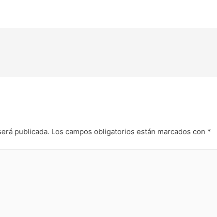
será publicada.
Los campos obligatorios están marcados con
*