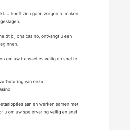
kt. U hoeft zich geen zorgen te maken
pgeslagen.
ldt bij ons casino, ontvangt u een
beginnen.
n om uw transacties veilig en snel te
 verbetering van onze
asino.
 betaalopties aan en werken samen met
or u om uw spelervaring veilig en snel