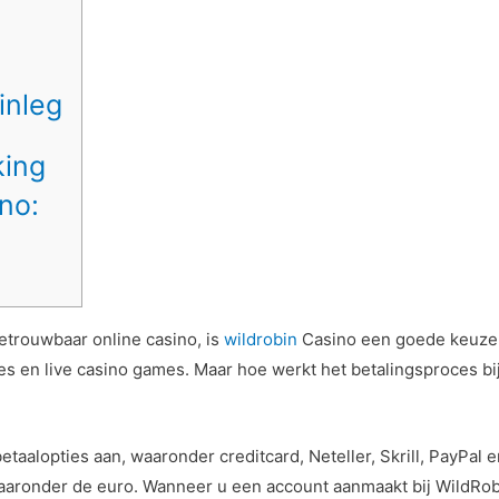
inleg
king
no:
betrouwbaar online casino, is
wildrobin
Casino een goede keuze. 
es en live casino games. Maar hoe werkt het betalingsproces bij 
taalopties aan, waaronder creditcard, Neteller, Skrill, PayPal 
waaronder de euro. Wanneer u een account aanmaakt bij WildRobi