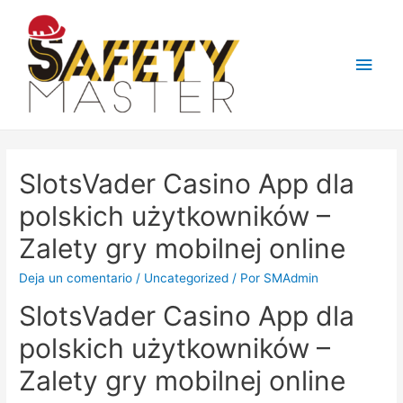
Men
princ
SlotsVader Casino App dla
polskich użytkowników –
Zalety gry mobilnej online
Deja un comentario
/
Uncategorized
/ Por
SMAdmin
SlotsVader Casino App dla
polskich użytkowników –
Zalety gry mobilnej online