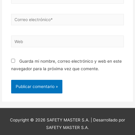
Correo
electrónico*
Web
Guarda mi nombre, correo electrónico y web en este
navegador para la próxima vez que comente.
Copyright © 2026
SAFETY MASTER S.A.
| Desarrollado por
SAFETY MASTER S.A.