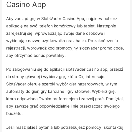
Casino App
Aby zacząć grę w SlotsVader Casino App, najpierw pobierz
aplikację na swój telefon komórkowy lub tablet. Następnie
zarejestruj się, wprowadzając swoje dane osobowe i
wybierając nazwę użytkownika oraz hasło. Po zakończeniu
rejestracji, wprowadź kod promocyjny slotsvader promo code,
aby otrzymać bonus powitalny.
Po zalogowaniu się do aplikacji slotsvader casino app, przejdź
do strony głównej i wybierz grę, która Cię interesuje.
SlotsVader oferuje szeroki wybór gier hazardowych, w tym
automaty do gier, gry karciane i gry stołowe. Wybierz grę,
która odpowiada Twoim preferencjom i zacznij grać. Pamiętaj,
aby zawsze grać odpowiedzialnie i nie przekraczać swojego
budżetu.
Jeśli masz jakieś pytania lub potrzebujesz pomocy, skontaktuj