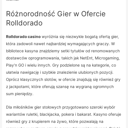
Różnorodność Gier w Ofercie
Rolldorado
Rolldorado casino
wyróżnia się niezwykle bogatą ofertą gier,
która zadowoli nawet najbardziej wymagających graczy. W
bibliotece kasyna znajdziemy setki tytułów od renomowanych
dostawców oprogramowania, takich jak NetEnt, Microgaming,
Play'n GO i wielu innych. Gry podzielone są na kategorie, co
ułatwia nawigację i szybkie znalezienie ulubionych pozycji.
Oprócz klasycznych slotów, w ofercie znajdują się również gry
z jackpotami, które oferują szansę na wygraną ogromnych
sum pieniędzy.
Dla miłośników gier stołowych przygotowano szeroki wybór
wariantów ruletki, blackjacka, pokera i bakarat. Kasyno oferuje
również gry z krupierem na żywo, które pozwalają na