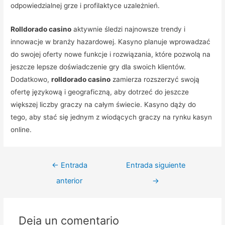
odpowiedzialnej grze i profilaktyce uzależnień.
Rolldorado casino
aktywnie śledzi najnowsze trendy i
innowacje w branży hazardowej. Kasyno planuje wprowadzać
do swojej oferty nowe funkcje i rozwiązania, które pozwolą na
jeszcze lepsze doświadczenie gry dla swoich klientów.
Dodatkowo,
rolldorado casino
zamierza rozszerzyć swoją
ofertę językową i geograficzną, aby dotrzeć do jeszcze
większej liczby graczy na całym świecie. Kasyno dąży do
tego, aby stać się jednym z wiodących graczy na rynku kasyn
online.
Navegación
←
Entrada
Entrada siguiente
de
anterior
→
entradas
Deja un comentario