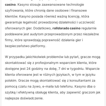
casino
. Kasyno stosuje zaawansowane technologie
szyfrowania, które chronią dane osobowe i finansowe
klientów. Kasyno posiada również ważną licencję, która
gwarantuje legalność prowadzonej działalności i uczciwość
oferowanych gier. Dodatkowo,
rolldorado casino
regularnie
poddawane jest audytom przeprowadzonym przez niezależne
firmy, które sprawdzają poprawność działania gier i
bezpieczeństwo platformy.
W przypadku jakichkolwiek problemów lub pytań, gracze mogą
skontaktować się z profesjonalnym wsparciem klienta, które
dostępne jest 24 godziny na dobę, 7 dni w tygodniu. Wsparcie
klienta oferowane jest w różnych językach, w tym w języku
polskim. Gracze mogą skontaktować się z konsultantami za
pomocą czatu na żywo, e-maila lub telefonu. Kasyno dba o
szybką i efektywną obsługę klienta, aby zapewnić graczom jak
najlepsze doświadczenie.