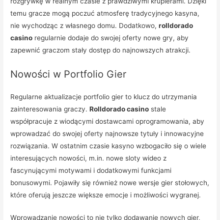
rozgrywkę w realnym czasie z prawdziwymi krupierami. Dzięki
temu gracze mogą poczuć atmosferę tradycyjnego kasyna,
nie wychodząc z własnego domu. Dodatkowo,
rolldorado
casino
regularnie dodaje do swojej oferty nowe gry, aby
zapewnić graczom stały dostęp do najnowszych atrakcji.
Nowości w Portfolio Gier
Regularne aktualizacje portfolio gier to klucz do utrzymania
zainteresowania graczy.
Rolldorado casino
stale
współpracuje z wiodącymi dostawcami oprogramowania, aby
wprowadzać do swojej oferty najnowsze tytuły i innowacyjne
rozwiązania. W ostatnim czasie kasyno wzbogaciło się o wiele
interesujących nowości, m.in. nowe sloty wideo z
fascynującymi motywami i dodatkowymi funkcjami
bonusowymi. Pojawiły się również nowe wersje gier stołowych,
które oferują jeszcze większe emocje i możliwości wygranej.
Wprowadzanie nowości to nie tylko dodawanie nowych gier,