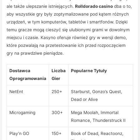
ale także ulepszanie istniejących.
Rolldorado casino
dba o to,
aby wszystkie gry były zoptymalizowane pod kątem różnych
urządzeń, w tym komputerów, tabletów i smartfonów. Dzięki
temu gracze mogą cieszyć się ulubionymi grami w dowolnym
miejscu i czasie. Kasyno oferuje również gry w wersji demo,
które pozwalają na przetestowanie ich przed rozpoczęciem
gry na prawdziwe pieniądze.
Dostawca
Liczba
Popularne Tytuły
Oprogramowania
Gier
NetEnt
250+
Starburst, Gonzo’s Quest,
Dead or Alive
Microgaming
300+
Mega Moolah, Immortal
Romance, Thunderstruck II
Play'n GO
150+
Book of Dead, Reactoonz,