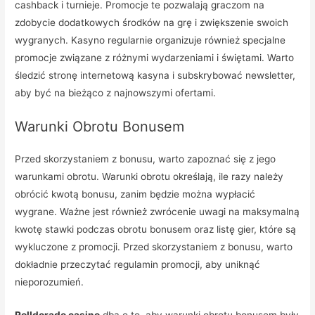
cashback i turnieje. Promocje te pozwalają graczom na
zdobycie dodatkowych środków na grę i zwiększenie swoich
wygranych. Kasyno regularnie organizuje również specjalne
promocje związane z różnymi wydarzeniami i świętami. Warto
śledzić stronę internetową kasyna i subskrybować newsletter,
aby być na bieżąco z najnowszymi ofertami.
Warunki Obrotu Bonusem
Przed skorzystaniem z bonusu, warto zapoznać się z jego
warunkami obrotu. Warunki obrotu określają, ile razy należy
obrócić kwotą bonusu, zanim będzie można wypłacić
wygrane. Ważne jest również zwrócenie uwagi na maksymalną
kwotę stawki podczas obrotu bonusem oraz listę gier, które są
wykluczone z promocji. Przed skorzystaniem z bonusu, warto
dokładnie przeczytać regulamin promocji, aby uniknąć
nieporozumień.