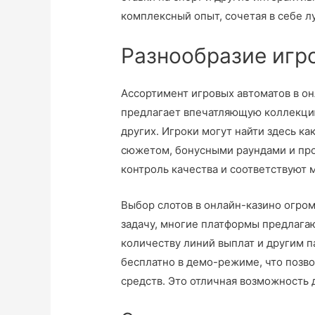
комплексный опыт, сочетая в себе 
Разнообразие игр
Ассортимент игровых автоматов в он
предлагает впечатляющую коллекцию 
других. Игроки могут найти здесь к
сюжетом, бонусными раундами и про
контроль качества и соответствуют
Выбор слотов в онлайн-казино огром
задачу, многие платформы предлагаю
количеству линий выплат и другим п
бесплатно в демо-режиме, что позво
средств. Это отличная возможность 