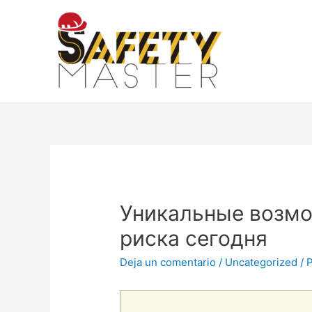
Уникальные возмо
риска сегодня
Deja un comentario
/
Uncategorized
/ 