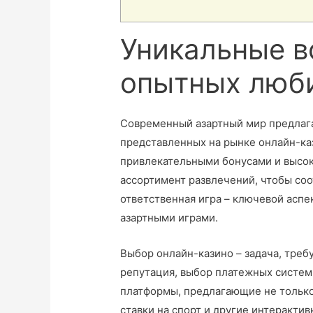
Уникальные в
опытных люби
Современный азартный мир предлаг
представленных на рынке онлайн-ка
привлекательными бонусами и высок
ассортимент развлечений, чтобы со
ответственная игра – ключевой аспе
азартными играми.
Выбор онлайн-казино – задача, треб
репутация, выбор платежных систем,
платформы, предлагающие не только 
ставки на спорт и другие интеракти