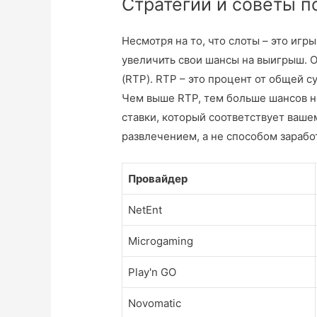
Стратегии и советы п
Несмотря на то, что слоты – это иг
увеличить свои шансы на выигрыш. О
(RTP). RTP – это процент от общей 
Чем выше RTP, тем больше шансов на
ставки, который соответствует ваше
развлечением, а не способом заработ
Провайдер
NetEnt
Microgaming
Play'n GO
Novomatic