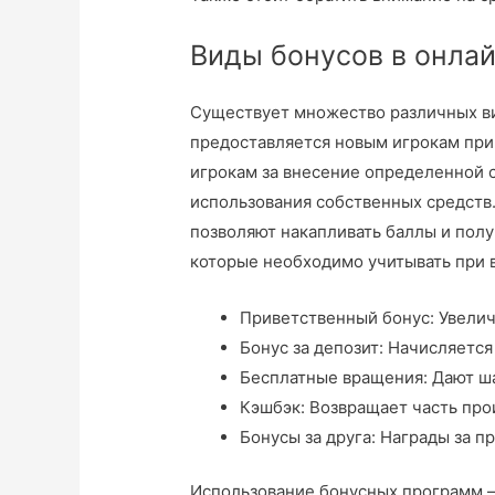
Виды бонусов в онла
Существует множество различных ви
предоставляется новым игрокам при 
игрокам за внесение определенной с
использования собственных средств
позволяют накапливать баллы и полу
которые необходимо учитывать при 
Приветственный бонус: Увелич
Бонус за депозит: Начисляетс
Бесплатные вращения: Дают ша
Кэшбэк: Возвращает часть про
Бонусы за друга: Награды за п
Использование бонусных программ –