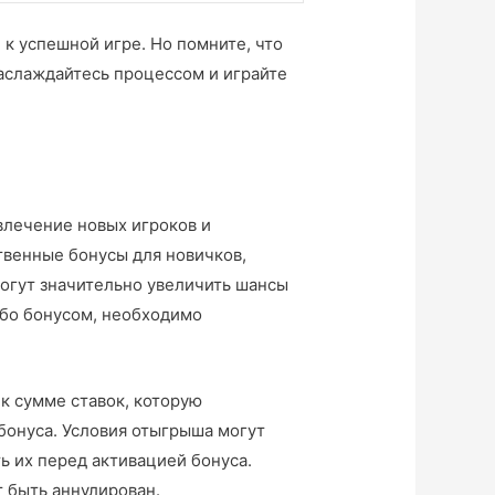
 к успешной игре. Но помните, что
наслаждайтесь процессом и играйте
влечение новых игроков и
твенные бонусы для новичков,
могут значительно увеличить шансы
ибо бонусом, необходимо
 к сумме ставок, которую
бонуса. Условия отыгрыша могут
ь их перед активацией бонуса.
т быть аннулирован.