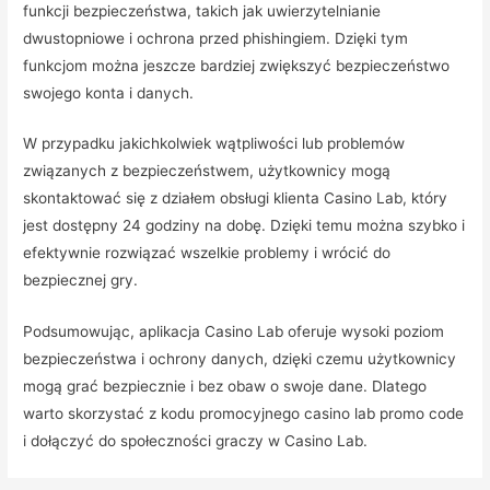
funkcji bezpieczeństwa, takich jak uwierzytelnianie
dwustopniowe i ochrona przed phishingiem. Dzięki tym
funkcjom można jeszcze bardziej zwiększyć bezpieczeństwo
swojego konta i danych.
W przypadku jakichkolwiek wątpliwości lub problemów
związanych z bezpieczeństwem, użytkownicy mogą
skontaktować się z działem obsługi klienta Casino Lab, który
jest dostępny 24 godziny na dobę. Dzięki temu można szybko i
efektywnie rozwiązać wszelkie problemy i wrócić do
bezpiecznej gry.
Podsumowując, aplikacja Casino Lab oferuje wysoki poziom
bezpieczeństwa i ochrony danych, dzięki czemu użytkownicy
mogą grać bezpiecznie i bez obaw o swoje dane. Dlatego
warto skorzystać z kodu promocyjnego casino lab promo code
i dołączyć do społeczności graczy w Casino Lab.