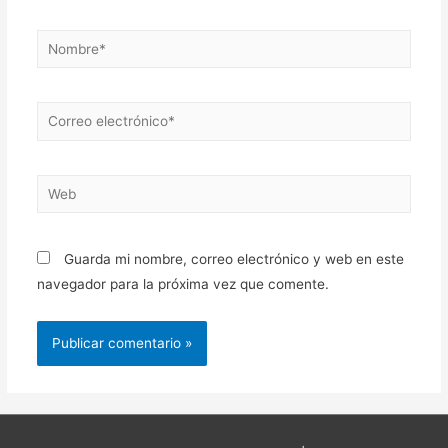
Nombre*
Correo
electrónico*
Web
Guarda mi nombre, correo electrónico y web en este
navegador para la próxima vez que comente.