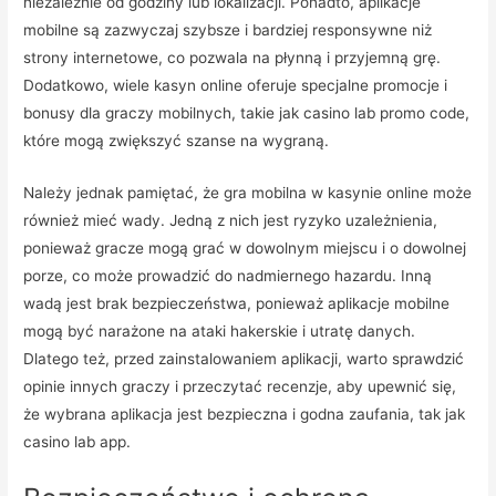
niezależnie od godziny lub lokalizacji. Ponadto, aplikacje
mobilne są zazwyczaj szybsze i bardziej responsywne niż
strony internetowe, co pozwala na płynną i przyjemną grę.
Dodatkowo, wiele kasyn online oferuje specjalne promocje i
bonusy dla graczy mobilnych, takie jak casino lab promo code,
które mogą zwiększyć szanse na wygraną.
Należy jednak pamiętać, że gra mobilna w kasynie online może
również mieć wady. Jedną z nich jest ryzyko uzależnienia,
ponieważ gracze mogą grać w dowolnym miejscu i o dowolnej
porze, co może prowadzić do nadmiernego hazardu. Inną
wadą jest brak bezpieczeństwa, ponieważ aplikacje mobilne
mogą być narażone na ataki hakerskie i utratę danych.
Dlatego też, przed zainstalowaniem aplikacji, warto sprawdzić
opinie innych graczy i przeczytać recenzje, aby upewnić się,
że wybrana aplikacja jest bezpieczna i godna zaufania, tak jak
casino lab app.