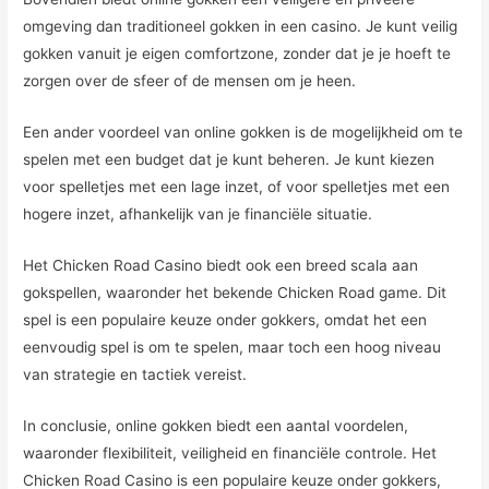
omgeving dan traditioneel gokken in een casino. Je kunt veilig
gokken vanuit je eigen comfortzone, zonder dat je je hoeft te
zorgen over de sfeer of de mensen om je heen.
Een ander voordeel van online gokken is de mogelijkheid om te
spelen met een budget dat je kunt beheren. Je kunt kiezen
voor spelletjes met een lage inzet, of voor spelletjes met een
hogere inzet, afhankelijk van je financiële situatie.
Het Chicken Road Casino biedt ook een breed scala aan
gokspellen, waaronder het bekende Chicken Road game. Dit
spel is een populaire keuze onder gokkers, omdat het een
eenvoudig spel is om te spelen, maar toch een hoog niveau
van strategie en tactiek vereist.
In conclusie, online gokken biedt een aantal voordelen,
waaronder flexibiliteit, veiligheid en financiële controle. Het
Chicken Road Casino is een populaire keuze onder gokkers,