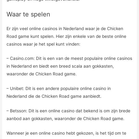
Waar te spelen
Er zijn veel online casinos in Nederland waar je de Chicken
Road game kunt spelen. Hier zijn enkele van de beste online
casinos waar je het spel kunt vinden:
– Casino.com: Dit is een van de meest populaire online casinos
in Nederland en biedt een breed scala aan gokkasten,
waaronder de Chicken Road game.
– Unibet: Dit is een andere populaire online casino in
Nederland die de Chicken Road game aanbiedt.
– Betsson: Dit is een online casino dat bekend is om zijn brede
aanbod aan gokkasten, waaronder de Chicken Road game.
Wanneer je een online casino hebt gekozen, is het tijd om te