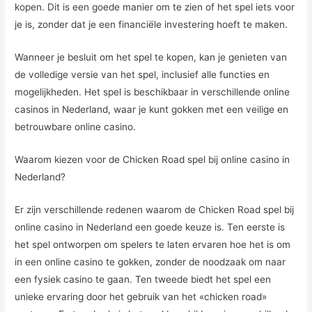
kopen. Dit is een goede manier om te zien of het spel iets voor
je is, zonder dat je een financiële investering hoeft te maken.
Wanneer je besluit om het spel te kopen, kan je genieten van
de volledige versie van het spel, inclusief alle functies en
mogelijkheden. Het spel is beschikbaar in verschillende online
casinos in Nederland, waar je kunt gokken met een veilige en
betrouwbare online casino.
Waarom kiezen voor de Chicken Road spel bij online casino in
Nederland?
Er zijn verschillende redenen waarom de Chicken Road spel bij
online casino in Nederland een goede keuze is. Ten eerste is
het spel ontworpen om spelers te laten ervaren hoe het is om
in een online casino te gokken, zonder de noodzaak om naar
een fysiek casino te gaan. Ten tweede biedt het spel een
unieke ervaring door het gebruik van het «chicken road»