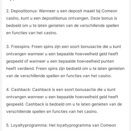
2. Depositbonus: Wanneer u een deposit maakt bij Comeon
casino, kunt u een depositbonus ontvangen. Deze bonus is
bedoeld om u te laten genieten van de verschillende spellen
en functies van het casino.
3. Freespins: Freen spins zijn een soort bonusactie die u kunt
ontvangen wanneer u een bepaalde hoeveelheid geld heeft
gespeeld of wanneer u een bepaalde hoeveelheid punten
heeft verdiend. Freen spins zijn bedoeld om u te laten genieten
van de verschillende spellen en functies van het casino.
4. Cashback: Cashback is een soort bonusactie die u kunt
ontvangen wanneer u een bepaalde hoeveelheid geld heeft
gespeeld. Cashback is bedoeld om u te laten genieten van de
verschillende spellen en functies van het casino.
5. Loyaltyprogramma: Het loyaltyprogramma van Comeon