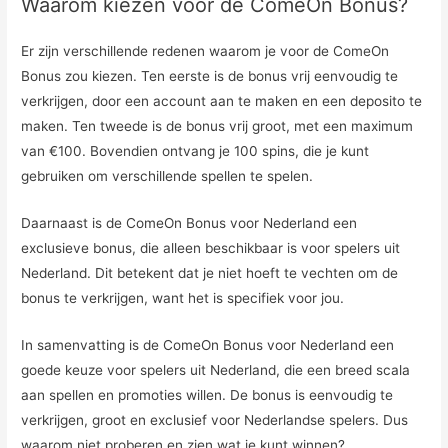
Waarom kiezen voor de ComeOn Bonus?
Er zijn verschillende redenen waarom je voor de ComeOn
Bonus zou kiezen. Ten eerste is de bonus vrij eenvoudig te
verkrijgen, door een account aan te maken en een deposito te
maken. Ten tweede is de bonus vrij groot, met een maximum
van €100. Bovendien ontvang je 100 spins, die je kunt
gebruiken om verschillende spellen te spelen.
Daarnaast is de ComeOn Bonus voor Nederland een
exclusieve bonus, die alleen beschikbaar is voor spelers uit
Nederland. Dit betekent dat je niet hoeft te vechten om de
bonus te verkrijgen, want het is specifiek voor jou.
In samenvatting is de ComeOn Bonus voor Nederland een
goede keuze voor spelers uit Nederland, die een breed scala
aan spellen en promoties willen. De bonus is eenvoudig te
verkrijgen, groot en exclusief voor Nederlandse spelers. Dus
waarom niet proberen en zien wat je kunt winnen?