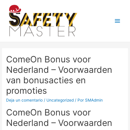
Men
princ
ComeOn Bonus voor
Nederland – Voorwaarden
van bonusacties en
promoties
Deja un comentario
/
Uncategorized
/ Por
SMAdmin
ComeOn Bonus voor
Nederland – Voorwaarden