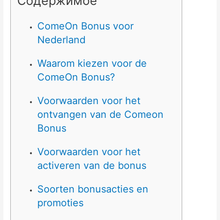
Содержимое
ComeOn Bonus voor
Nederland
Waarom kiezen voor de
ComeOn Bonus?
Voorwaarden voor het
ontvangen van de Comeon
Bonus
Voorwaarden voor het
activeren van de bonus
Soorten bonusacties en
promoties