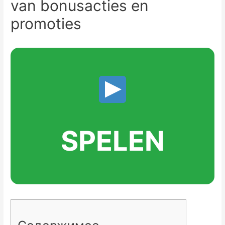
van bonusacties en
promoties
SPELEN