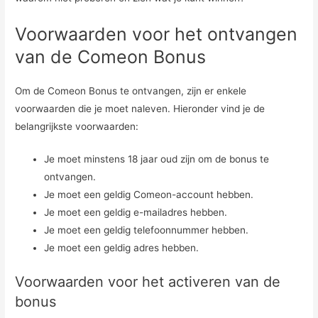
Voorwaarden voor het ontvangen
van de Comeon Bonus
Om de Comeon Bonus te ontvangen, zijn er enkele
voorwaarden die je moet naleven. Hieronder vind je de
belangrijkste voorwaarden:
Je moet minstens 18 jaar oud zijn om de bonus te
ontvangen.
Je moet een geldig Comeon-account hebben.
Je moet een geldig e-mailadres hebben.
Je moet een geldig telefoonnummer hebben.
Je moet een geldig adres hebben.
Voorwaarden voor het activeren van de
bonus