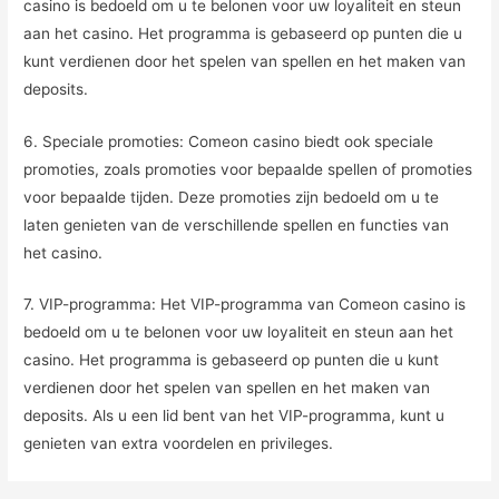
casino is bedoeld om u te belonen voor uw loyaliteit en steun
aan het casino. Het programma is gebaseerd op punten die u
kunt verdienen door het spelen van spellen en het maken van
deposits.
6. Speciale promoties: Comeon casino biedt ook speciale
promoties, zoals promoties voor bepaalde spellen of promoties
voor bepaalde tijden. Deze promoties zijn bedoeld om u te
laten genieten van de verschillende spellen en functies van
het casino.
7. VIP-programma: Het VIP-programma van Comeon casino is
bedoeld om u te belonen voor uw loyaliteit en steun aan het
casino. Het programma is gebaseerd op punten die u kunt
verdienen door het spelen van spellen en het maken van
deposits. Als u een lid bent van het VIP-programma, kunt u
genieten van extra voordelen en privileges.