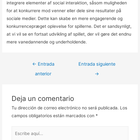
integrere elementer af social interaktion, såsom muligheden
for at konkurrere mod venner eller dele sine resultater på
sociale medier. Dette kan skabe en mere engagerende og
konkurrencepræget oplevelse for spillerne. Det er sandsynligt,
at vi vil se en fortsat udvikling af spillet, der vil gøre det endnu
mere vanedannende og underholdende.
Navegación
←
Entrada
Entrada siguiente
de
anterior
→
entradas
Deja un comentario
Tu dirección de correo electrónico no será publicada.
Los
campos obligatorios están marcados con
*
Escribe
aquí...