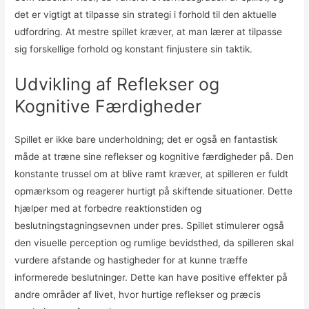
det er vigtigt at tilpasse sin strategi i forhold til den aktuelle
udfordring. At mestre spillet kræver, at man lærer at tilpasse
sig forskellige forhold og konstant finjustere sin taktik.
Udvikling af Reflekser og
Kognitive Færdigheder
Spillet er ikke bare underholdning; det er også en fantastisk
måde at træne sine reflekser og kognitive færdigheder på. Den
konstante trussel om at blive ramt kræver, at spilleren er fuldt
opmærksom og reagerer hurtigt på skiftende situationer. Dette
hjælper med at forbedre reaktionstiden og
beslutningstagningsevnen under pres. Spillet stimulerer også
den visuelle perception og rumlige bevidsthed, da spilleren skal
vurdere afstande og hastigheder for at kunne træffe
informerede beslutninger. Dette kan have positive effekter på
andre områder af livet, hvor hurtige reflekser og præcis