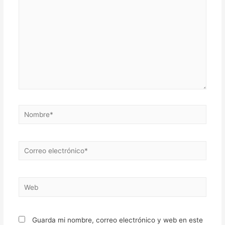
Nombre*
Correo
electrónico*
Web
Guarda mi nombre, correo electrónico y web en este