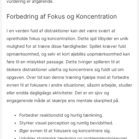
vurdering er afgørende.
Forbedring af Fokus og Koncentration
I en verden fuld af distraktioner kan det være svært at
opretholde fokus og koncentration. Dette spil tilbyder en unik
mulighed for at træne disse færdigheder. Spillet kræver fuld
opmærksomhed, og selv et kort øjebliks uopmærksomhed kan
føre til en mislykket passage. Dette tvinger spilleren til at
blokere distraktioner udefra og koncentrere sig fuldt ud om
opgaven. Over tid kan denne træning hjælpe med at forbedre
evnen til at fokusere i andre situationer, såsom arbejde, studier
eller endda dagligdags aktiviteter. Det er en sjov og
engagerende måde at skærpe ens mentale skarphed på.
Forbedrer reaktionstid og hurtig tænkning.
Styrker visuel perception og rumlig bevidsthed.
Øger evnen til at fokusere og koncentrere sig.
Udvikler strategisk tænkning og problemløsningsevner.