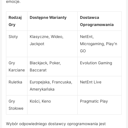
emocje.
Rodzaj
Dostępne Warianty
Dostawca
Gry
Oprogramowania
Sloty
Klasyczne, Wideo,
NetEnt,
Jackpot
Microgaming, Play'n
GO
Gry
Blackjack, Poker,
Evolution Gaming
Karciane
Baccarat
Ruletka
Europejska, Francuska,
NetEnt Live
Amerykańska
Gry
Kości, Keno
Pragmatic Play
Stołowe
Wybór odpowiedniego dostawcy oprogramowania jest