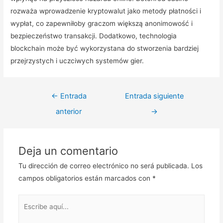
rozważa wprowadzenie kryptowalut jako metody płatności i
wypłat, co zapewniłoby graczom większą anonimowość i
bezpieczeństwo transakcji. Dodatkowo, technologia
blockchain może być wykorzystana do stworzenia bardziej
przejrzystych i uczciwych systemów gier.
Navegación
←
Entrada
Entrada siguiente
de
anterior
→
entradas
Deja un comentario
Tu dirección de correo electrónico no será publicada.
Los
campos obligatorios están marcados con
*
Escribe
aquí...