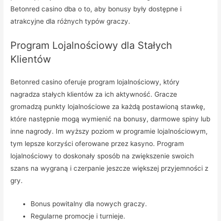
Betonred casino dba o to, aby bonusy były dostępne i
atrakcyjne dla różnych typów graczy.
Program Lojalnościowy dla Stałych
Klientów
Betonred casino oferuje program lojalnościowy, który
nagradza stałych klientów za ich aktywność. Gracze
gromadzą punkty lojalnościowe za każdą postawioną stawkę,
które następnie mogą wymienić na bonusy, darmowe spiny lub
inne nagrody. Im wyższy poziom w programie lojalnościowym,
tym lepsze korzyści oferowane przez kasyno. Program
lojalnościowy to doskonały sposób na zwiększenie swoich
szans na wygraną i czerpanie jeszcze większej przyjemności z
gry.
Bonus powitalny dla nowych graczy.
Regularne promocje i turnieje.