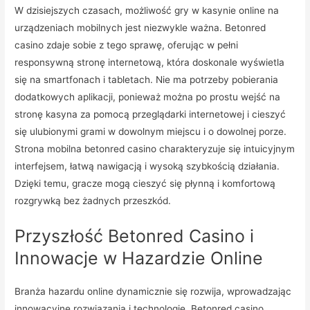
W dzisiejszych czasach, możliwość gry w kasynie online na
urządzeniach mobilnych jest niezwykle ważna. Betonred
casino zdaje sobie z tego sprawę, oferując w pełni
responsywną stronę internetową, która doskonale wyświetla
się na smartfonach i tabletach. Nie ma potrzeby pobierania
dodatkowych aplikacji, ponieważ można po prostu wejść na
stronę kasyna za pomocą przeglądarki internetowej i cieszyć
się ulubionymi grami w dowolnym miejscu i o dowolnej porze.
Strona mobilna betonred casino charakteryzuje się intuicyjnym
interfejsem, łatwą nawigacją i wysoką szybkością działania.
Dzięki temu, gracze mogą cieszyć się płynną i komfortową
rozgrywką bez żadnych przeszkód.
Przyszłość Betonred Casino i
Innowacje w Hazardzie Online
Branża hazardu online dynamicznie się rozwija, wprowadzając
innowacyjne rozwiązania i technologie. Betonred casino,