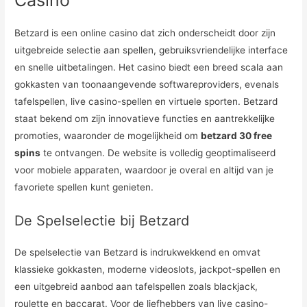
Betzard is een online casino dat zich onderscheidt door zijn
uitgebreide selectie aan spellen, gebruiksvriendelijke interface
en snelle uitbetalingen. Het casino biedt een breed scala aan
gokkasten van toonaangevende softwareproviders, evenals
tafelspellen, live casino-spellen en virtuele sporten. Betzard
staat bekend om zijn innovatieve functies en aantrekkelijke
promoties, waaronder de mogelijkheid om
betzard 30 free
spins
te ontvangen. De website is volledig geoptimaliseerd
voor mobiele apparaten, waardoor je overal en altijd van je
favoriete spellen kunt genieten.
De Spelselectie bij Betzard
De spelselectie van Betzard is indrukwekkend en omvat
klassieke gokkasten, moderne videoslots, jackpot-spellen en
een uitgebreid aanbod aan tafelspellen zoals blackjack,
roulette en baccarat. Voor de liefhebbers van live casino-