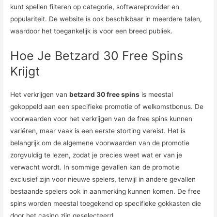
kunt spellen filteren op categorie, softwareprovider en
populariteit. De website is ook beschikbaar in meerdere talen,
waardoor het toegankelijk is voor een breed publiek.
Hoe Je Betzard 30 Free Spins
Krijgt
Het verkrijgen van
betzard 30 free spins
is meestal
gekoppeld aan een specifieke promotie of welkomstbonus. De
voorwaarden voor het verkrijgen van de free spins kunnen
variëren, maar vaak is een eerste storting vereist. Het is
belangrijk om de algemene voorwaarden van de promotie
zorgvuldig te lezen, zodat je precies weet wat er van je
verwacht wordt. In sommige gevallen kan de promotie
exclusief zijn voor nieuwe spelers, terwijl in andere gevallen
bestaande spelers ook in aanmerking kunnen komen. De free
spins worden meestal toegekend op specifieke gokkasten die
door het casino zijn geselecteerd.