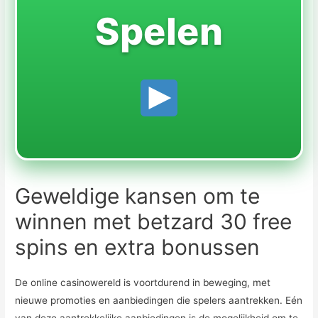
Spelen
Geweldige kansen om te
winnen met betzard 30 free
spins en extra bonussen
De online casinowereld is voortdurend in beweging, met
nieuwe promoties en aanbiedingen die spelers aantrekken. Eén