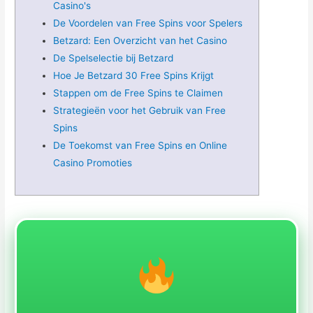
Casino's
De Voordelen van Free Spins voor Spelers
Betzard: Een Overzicht van het Casino
De Spelselectie bij Betzard
Hoe Je Betzard 30 Free Spins Krijgt
Stappen om de Free Spins te Claimen
Strategieën voor het Gebruik van Free
Spins
De Toekomst van Free Spins en Online
Casino Promoties