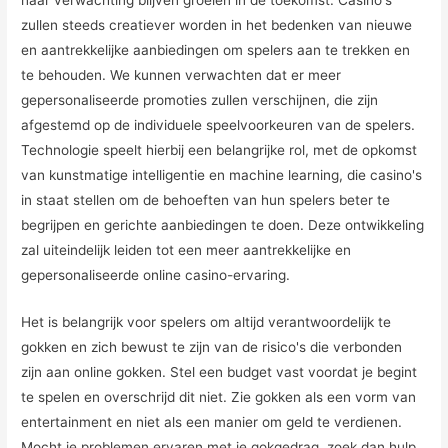
naar verwachting blijven groeien in de toekomst. Casino's
zullen steeds creatiever worden in het bedenken van nieuwe
en aantrekkelijke aanbiedingen om spelers aan te trekken en
te behouden. We kunnen verwachten dat er meer
gepersonaliseerde promoties zullen verschijnen, die zijn
afgestemd op de individuele speelvoorkeuren van de spelers.
Technologie speelt hierbij een belangrijke rol, met de opkomst
van kunstmatige intelligentie en machine learning, die casino's
in staat stellen om de behoeften van hun spelers beter te
begrijpen en gerichte aanbiedingen te doen. Deze ontwikkeling
zal uiteindelijk leiden tot een meer aantrekkelijke en
gepersonaliseerde online casino-ervaring.
Het is belangrijk voor spelers om altijd verantwoordelijk te
gokken en zich bewust te zijn van de risico's die verbonden
zijn aan online gokken. Stel een budget vast voordat je begint
te spelen en overschrijd dit niet. Zie gokken als een vorm van
entertainment en niet als een manier om geld te verdienen.
Mocht je problemen ervaren met je gokgedrag, zoek dan hulp