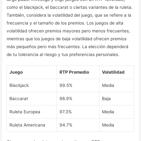
como el blackjack, el baccarat o ciertas variantes de la ruleta.
También, considera la volatilidad del juego, que se refiere a la
frecuencia y el tamaño de los premios. Los juegos de alta
volatilidad ofrecen premios mayores pero menos frecuentes,
mientras que los juegos de baja volatilidad ofrecen premios
más pequeños pero más frecuentes. La elección dependerá
de tu tolerancia al riesgo y tus preferencias personales.
Juego
RTP Promedio
Volatilidad
Blackjack
99.5%
Media
Baccarat
98.9%
Baja
Ruleta Europea
97.3%
Media
Ruleta Americana
94.7%
Media