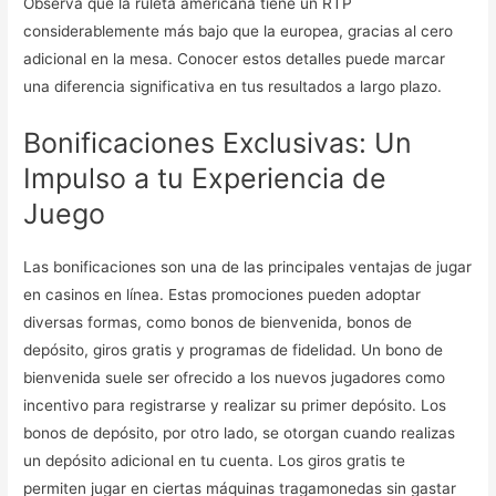
Observa que la ruleta americana tiene un RTP
considerablemente más bajo que la europea, gracias al cero
adicional en la mesa. Conocer estos detalles puede marcar
una diferencia significativa en tus resultados a largo plazo.
Bonificaciones Exclusivas: Un
Impulso a tu Experiencia de
Juego
Las bonificaciones son una de las principales ventajas de jugar
en casinos en línea. Estas promociones pueden adoptar
diversas formas, como bonos de bienvenida, bonos de
depósito, giros gratis y programas de fidelidad. Un bono de
bienvenida suele ser ofrecido a los nuevos jugadores como
incentivo para registrarse y realizar su primer depósito. Los
bonos de depósito, por otro lado, se otorgan cuando realizas
un depósito adicional en tu cuenta. Los giros gratis te
permiten jugar en ciertas máquinas tragamonedas sin gastar