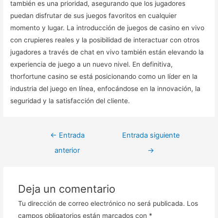
también es una prioridad, asegurando que los jugadores
puedan disfrutar de sus juegos favoritos en cualquier
momento y lugar. La introducción de juegos de casino en vivo
con crupieres reales y la posibilidad de interactuar con otros
jugadores a través de chat en vivo también están elevando la
experiencia de juego a un nuevo nivel. En definitiva,
thorfortune casino se está posicionando como un líder en la
industria del juego en línea, enfocándose en la innovación, la
seguridad y la satisfacción del cliente.
Navegación
←
Entrada
Entrada siguiente
de
anterior
→
entradas
Deja un comentario
Tu dirección de correo electrónico no será publicada.
Los
campos obligatorios están marcados con
*