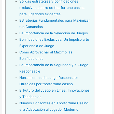
Sólidas estrategias y bonificaciones
exclusivas dentro de thorfortune casino
para jugadores exigentes
Estrategias Fundamentales para Maximizar
tus Ganancias
La Importancia de la Selección de Juegos
Bonificaciones Exclusivas: Un Impulso a tu
Experiencia de Juego
Cómo Aprovechar al Máximo las
Bonificaciones
La Importancia de la Seguridad y el Juego
Responsable
Herramientas de Juego Responsable
Ofrecidas por thorfortune casino
El Futuro del Juego en Línea: Innovaciones
y Tendencias
Nuevos Horizontes en Thorfortune Casino
y la Adaptación al Jugador Moderno