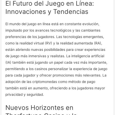
El Futuro del Juego en Línea:
Innovaciones y Tendencias
El mundo del juego en línea está en constante evolución,
impulsado por los avances tecnológicos y las cambiantes
preferencias de los jugadores. Las tecnologías emergentes,
como la realidad virtual (RV) y la realidad aumentada (RA),
están abriendo nuevas posibilidades para crear experiencias
de juego más inmersivas y realistas. La inteligencia artificial
(IA) también está jugando un papel cada vez más importante,
permitiendo a los casinos personalizar la experiencia de juego
para cada jugador y ofrecer promociones más relevantes. La
adopción de las criptomonedas como método de pago
también está en aumento, ofreciendo a los jugadores mayor
privacidad y seguridad.
Nuevos Horizontes en