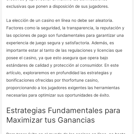
exclusivas que ponen a disposición de sus jugadores.
La elección de un casino en línea no debe ser aleatoria.
Factores como la seguridad, la transparencia, la reputación y
las opciones de pago son fundamentales para garantizar una
experiencia de juego segura y satisfactoria. Además, es
importante estar al tanto de las regulaciones y licencias que
posee el casino, ya que esto asegura que opera bajo
estándares de calidad y protección al consumidor. En este
artículo, exploraremos en profundidad las estrategias y
bonificaciones ofrecidas por thorfortune casino,
proporcionando a los jugadores exigentes las herramientas
necesarias para optimizar sus oportunidades de éxito.
Estrategias Fundamentales para
Maximizar tus Ganancias