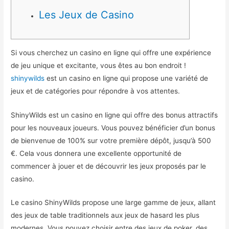
Les Jeux de Casino
Si vous cherchez un casino en ligne qui offre une expérience
de jeu unique et excitante, vous êtes au bon endroit !
shinywilds
est un casino en ligne qui propose une variété de
jeux et de catégories pour répondre à vos attentes.
ShinyWilds est un casino en ligne qui offre des bonus attractifs
pour les nouveaux joueurs. Vous pouvez bénéficier d’un bonus
de bienvenue de 100% sur votre première dépôt, jusqu’à 500
€. Cela vous donnera une excellente opportunité de
commencer à jouer et de découvrir les jeux proposés par le
casino.
Le casino ShinyWilds propose une large gamme de jeux, allant
des jeux de table traditionnels aux jeux de hasard les plus
modernes. Vous pouvez choisir entre des jeux de poker, des