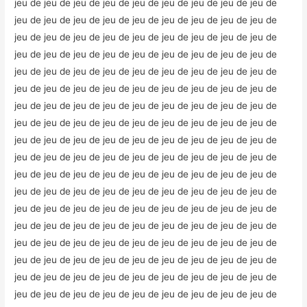
jeu de jeu de jeu de jeu de jeu de jeu de jeu de jeu de jeu de
jeu de jeu de jeu de jeu de jeu de jeu de jeu de jeu de jeu de
jeu de jeu de jeu de jeu de jeu de jeu de jeu de jeu de jeu de
jeu de jeu de jeu de jeu de jeu de jeu de jeu de jeu de jeu de
jeu de jeu de jeu de jeu de jeu de jeu de jeu de jeu de jeu de
jeu de jeu de jeu de jeu de jeu de jeu de jeu de jeu de jeu de
jeu de jeu de jeu de jeu de jeu de jeu de jeu de jeu de jeu de
jeu de jeu de jeu de jeu de jeu de jeu de jeu de jeu de jeu de
jeu de jeu de jeu de jeu de jeu de jeu de jeu de jeu de jeu de
jeu de jeu de jeu de jeu de jeu de jeu de jeu de jeu de jeu de
jeu de jeu de jeu de jeu de jeu de jeu de jeu de jeu de jeu de
jeu de jeu de jeu de jeu de jeu de jeu de jeu de jeu de jeu de
jeu de jeu de jeu de jeu de jeu de jeu de jeu de jeu de jeu de
jeu de jeu de jeu de jeu de jeu de jeu de jeu de jeu de jeu de
jeu de jeu de jeu de jeu de jeu de jeu de jeu de jeu de jeu de
jeu de jeu de jeu de jeu de jeu de jeu de jeu de jeu de jeu de
jeu de jeu de jeu de jeu de jeu de jeu de jeu de jeu de jeu de
jeu de jeu de jeu de jeu de jeu de jeu de jeu de jeu de jeu de