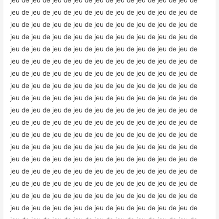
jeu de jeu de jeu de jeu de jeu de jeu de jeu de jeu de jeu de
jeu de jeu de jeu de jeu de jeu de jeu de jeu de jeu de jeu de
jeu de jeu de jeu de jeu de jeu de jeu de jeu de jeu de jeu de
jeu de jeu de jeu de jeu de jeu de jeu de jeu de jeu de jeu de
jeu de jeu de jeu de jeu de jeu de jeu de jeu de jeu de jeu de
jeu de jeu de jeu de jeu de jeu de jeu de jeu de jeu de jeu de
jeu de jeu de jeu de jeu de jeu de jeu de jeu de jeu de jeu de
jeu de jeu de jeu de jeu de jeu de jeu de jeu de jeu de jeu de
jeu de jeu de jeu de jeu de jeu de jeu de jeu de jeu de jeu de
jeu de jeu de jeu de jeu de jeu de jeu de jeu de jeu de jeu de
jeu de jeu de jeu de jeu de jeu de jeu de jeu de jeu de jeu de
jeu de jeu de jeu de jeu de jeu de jeu de jeu de jeu de jeu de
jeu de jeu de jeu de jeu de jeu de jeu de jeu de jeu de jeu de
jeu de jeu de jeu de jeu de jeu de jeu de jeu de jeu de jeu de
jeu de jeu de jeu de jeu de jeu de jeu de jeu de jeu de jeu de
jeu de jeu de jeu de jeu de jeu de jeu de jeu de jeu de jeu de
jeu de jeu de jeu de jeu de jeu de jeu de jeu de jeu de jeu de
jeu de jeu de jeu de jeu de jeu de jeu de jeu de jeu de jeu de