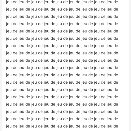
jeu de jeu de jeu de jeu de jeu de jeu de jeu de jeu de jeu de
jeu de jeu de jeu de jeu de jeu de jeu de jeu de jeu de jeu de
jeu de jeu de jeu de jeu de jeu de jeu de jeu de jeu de jeu de
jeu de jeu de jeu de jeu de jeu de jeu de jeu de jeu de jeu de
jeu de jeu de jeu de jeu de jeu de jeu de jeu de jeu de jeu de
jeu de jeu de jeu de jeu de jeu de jeu de jeu de jeu de jeu de
jeu de jeu de jeu de jeu de jeu de jeu de jeu de jeu de jeu de
jeu de jeu de jeu de jeu de jeu de jeu de jeu de jeu de jeu de
jeu de jeu de jeu de jeu de jeu de jeu de jeu de jeu de jeu de
jeu de jeu de jeu de jeu de jeu de jeu de jeu de jeu de jeu de
jeu de jeu de jeu de jeu de jeu de jeu de jeu de jeu de jeu de
jeu de jeu de jeu de jeu de jeu de jeu de jeu de jeu de jeu de
jeu de jeu de jeu de jeu de jeu de jeu de jeu de jeu de jeu de
jeu de jeu de jeu de jeu de jeu de jeu de jeu de jeu de jeu de
jeu de jeu de jeu de jeu de jeu de jeu de jeu de jeu de jeu de
jeu de jeu de jeu de jeu de jeu de jeu de jeu de jeu de jeu de
jeu de jeu de jeu de jeu de jeu de jeu de jeu de jeu de jeu de
jeu de jeu de jeu de jeu de jeu de jeu de jeu de jeu de jeu de