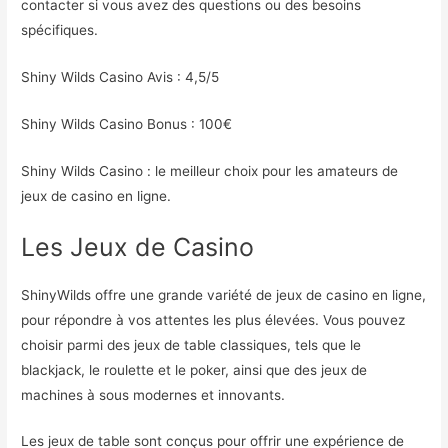
contacter si vous avez des questions ou des besoins
spécifiques.
Shiny Wilds Casino Avis : 4,5/5
Shiny Wilds Casino Bonus : 100€
Shiny Wilds Casino : le meilleur choix pour les amateurs de
jeux de casino en ligne.
Les Jeux de Casino
ShinyWilds offre une grande variété de jeux de casino en ligne,
pour répondre à vos attentes les plus élevées. Vous pouvez
choisir parmi des jeux de table classiques, tels que le
blackjack, le roulette et le poker, ainsi que des jeux de
machines à sous modernes et innovants.
Les jeux de table sont conçus pour offrir une expérience de