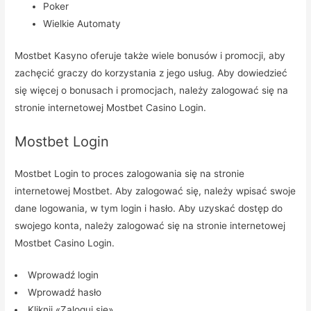
Poker
Wielkie Automaty
Mostbet Kasyno oferuje także wiele bonusów i promocji, aby
zachęcić graczy do korzystania z jego usług. Aby dowiedzieć
się więcej o bonusach i promocjach, należy zalogować się na
stronie internetowej Mostbet Casino Login.
Mostbet Login
Mostbet Login to proces zalogowania się na stronie
internetowej Mostbet. Aby zalogować się, należy wpisać swoje
dane logowania, w tym login i hasło. Aby uzyskać dostęp do
swojego konta, należy zalogować się na stronie internetowej
Mostbet Casino Login.
Wprowadź login
Wprowadź hasło
Kliknij «Zaloguj się»