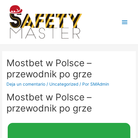
Men
princ
Mostbet w Polsce –
przewodnik po grze
Deja un comentario
/
Uncategorized
/ Por
SMAdmin
Mostbet w Polsce –
przewodnik po grze