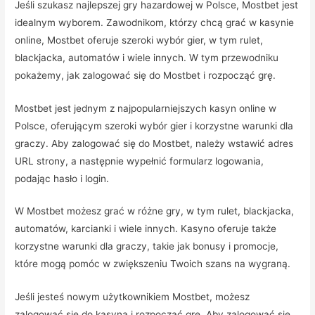
Jeśli szukasz najlepszej gry hazardowej w Polsce, Mostbet jest
idealnym wyborem. Zawodnikom, którzy chcą grać w kasynie
online, Mostbet oferuje szeroki wybór gier, w tym rulet,
blackjacka, automatów i wiele innych. W tym przewodniku
pokażemy, jak zalogować się do Mostbet i rozpocząć grę.
Mostbet jest jednym z najpopularniejszych kasyn online w
Polsce, oferującym szeroki wybór gier i korzystne warunki dla
graczy. Aby zalogować się do Mostbet, należy wstawić adres
URL strony, a następnie wypełnić formularz logowania,
podając hasło i login.
W Mostbet możesz grać w różne gry, w tym rulet, blackjacka,
automatów, karcianki i wiele innych. Kasyno oferuje także
korzystne warunki dla graczy, takie jak bonusy i promocje,
które mogą pomóc w zwiększeniu Twoich szans na wygraną.
Jeśli jesteś nowym użytkownikiem Mostbet, możesz
zalogować się do kasyna i rozpocząć grę. Aby zalogować się,