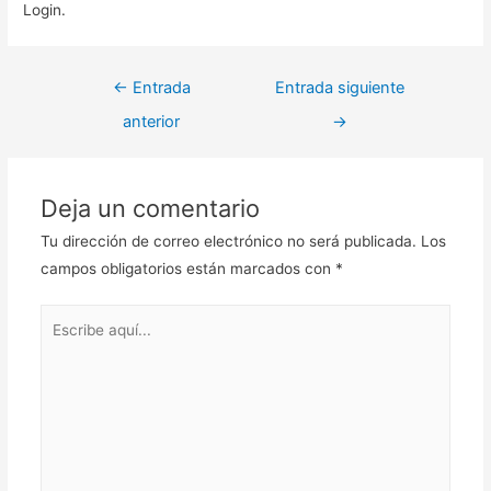
Login.
Navegación
←
Entrada
Entrada siguiente
de
anterior
→
entradas
Deja un comentario
Tu dirección de correo electrónico no será publicada.
Los
campos obligatorios están marcados con
*
Escribe
aquí...