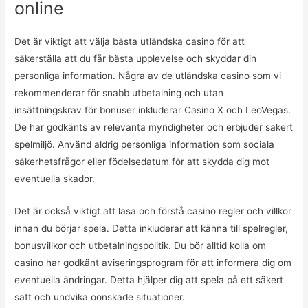
online
Det är viktigt att välja bästa utländska casino för att
säkerställa att du får bästa upplevelse och skyddar din
personliga information. Några av de utländska casino som vi
rekommenderar för snabb utbetalning och utan
insättningskrav för bonuser inkluderar Casino X och LeoVegas.
De har godkänts av relevanta myndigheter och erbjuder säkert
spelmiljö. Använd aldrig personliga information som sociala
säkerhetsfrågor eller födelsedatum för att skydda dig mot
eventuella skador.
Det är också viktigt att läsa och förstå casino regler och villkor
innan du börjar spela. Detta inkluderar att känna till spelregler,
bonusvillkor och utbetalningspolitik. Du bör alltid kolla om
casino har godkänt aviseringsprogram för att informera dig om
eventuella ändringar. Detta hjälper dig att spela på ett säkert
sätt och undvika oönskade situationer.