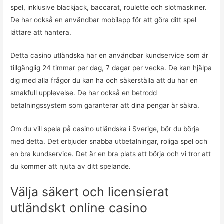
spel, inklusive blackjack, baccarat, roulette och slotmaskiner.
De har också en användbar mobilapp för att göra ditt spel
lättare att hantera.
Detta casino utländska har en användbar kundservice som är
tillgänglig 24 timmar per dag, 7 dagar per vecka. De kan hjälpa
dig med alla frågor du kan ha och säkerställa att du har en
smakfull upplevelse. De har också en betrodd
betalningssystem som garanterar att dina pengar är säkra.
Om du vill spela på casino utländska i Sverige, bör du börja
med detta. Det erbjuder snabba utbetalningar, roliga spel och
en bra kundservice. Det är en bra plats att börja och vi tror att
du kommer att njuta av ditt spelande.
Välja säkert och licensierat
utländskt online casino