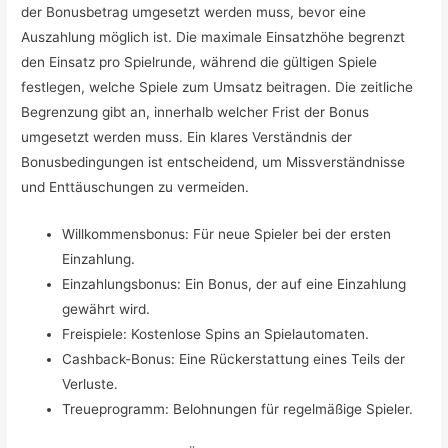
der Bonusbetrag umgesetzt werden muss, bevor eine
Auszahlung möglich ist. Die maximale Einsatzhöhe begrenzt
den Einsatz pro Spielrunde, während die gültigen Spiele
festlegen, welche Spiele zum Umsatz beitragen. Die zeitliche
Begrenzung gibt an, innerhalb welcher Frist der Bonus
umgesetzt werden muss. Ein klares Verständnis der
Bonusbedingungen ist entscheidend, um Missverständnisse
und Enttäuschungen zu vermeiden.
Willkommensbonus: Für neue Spieler bei der ersten
Einzahlung.
Einzahlungsbonus: Ein Bonus, der auf eine Einzahlung
gewährt wird.
Freispiele: Kostenlose Spins an Spielautomaten.
Cashback-Bonus: Eine Rückerstattung eines Teils der
Verluste.
Treueprogramm: Belohnungen für regelmäßige Spieler.