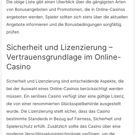
Die obige Liste gibt einen Überblick über die gängigsten Arten
von Bonusangeboten und Promotionen, die in Online-Casinos
angeboten werden. Spieler sollten sich stets über die aktuellen
Angebote informieren und die Bonusbedingungen sorgfältig
prüfen.
Sicherheit und Lizenzierung –
Vertrauensgrundlage im Online-
Casino
Sicherheit und Lizenzierung sind entscheidende Aspekte, die
bei der Auswahl eines Online-Casinos berücksichtigt werden
müssen. Ein seriöses Casino verfügt über eine gültige Lizenz,
die von einer renommierten Glücksspielbehörde ausgestellt
wurde. Die Lizenzierung stellt sicher, dass das Casino
bestimmte Standards in Bezug auf Fairness, Sicherheit und
Spielerschutz erfüllt. Zusätzlich sollte das Casino über eine
moderne Verschlüsselungstechnologie verfügen, um die