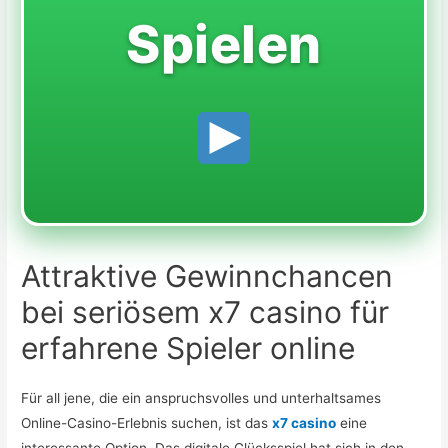
Spielen
Attraktive Gewinnchancen
bei seriösem x7 casino für
erfahrene Spieler online
Für all jene, die ein anspruchsvolles und unterhaltsames
Online-Casino-Erlebnis suchen, ist das
x7 casino
eine