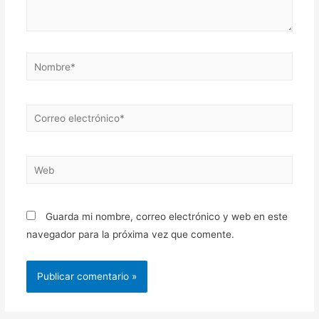
Nombre*
Correo
electrónico*
Web
Guarda mi nombre, correo electrónico y web en este
navegador para la próxima vez que comente.