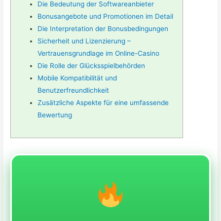
Die Bedeutung der Softwareanbieter
Bonusangebote und Promotionen im Detail
Die Interpretation der Bonusbedingungen
Sicherheit und Lizenzierung –
Vertrauensgrundlage im Online-Casino
Die Rolle der Glücksspielbehörden
Mobile Kompatibilität und
Benutzerfreundlichkeit
Zusätzliche Aspekte für eine umfassende
Bewertung