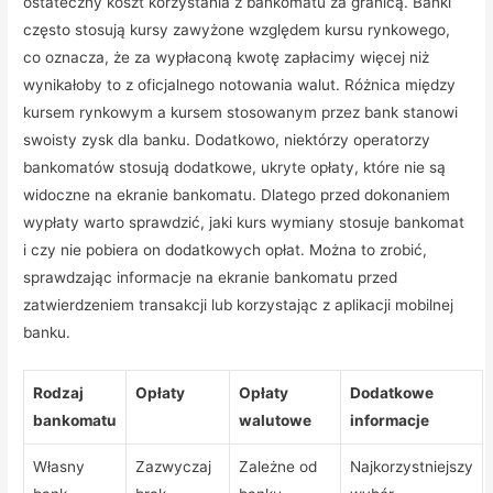
ostateczny koszt korzystania z bankomatu za granicą. Banki
często stosują kursy zawyżone względem kursu rynkowego,
co oznacza, że za wypłaconą kwotę zapłacimy więcej niż
wynikałoby to z oficjalnego notowania walut. Różnica między
kursem rynkowym a kursem stosowanym przez bank stanowi
swoisty zysk dla banku. Dodatkowo, niektórzy operatorzy
bankomatów stosują dodatkowe, ukryte opłaty, które nie są
widoczne na ekranie bankomatu. Dlatego przed dokonaniem
wypłaty warto sprawdzić, jaki kurs wymiany stosuje bankomat
i czy nie pobiera on dodatkowych opłat. Można to zrobić,
sprawdzając informacje na ekranie bankomatu przed
zatwierdzeniem transakcji lub korzystając z aplikacji mobilnej
banku.
Rodzaj
Opłaty
Opłaty
Dodatkowe
bankomatu
walutowe
informacje
Własny
Zazwyczaj
Zależne od
Najkorzystniejszy