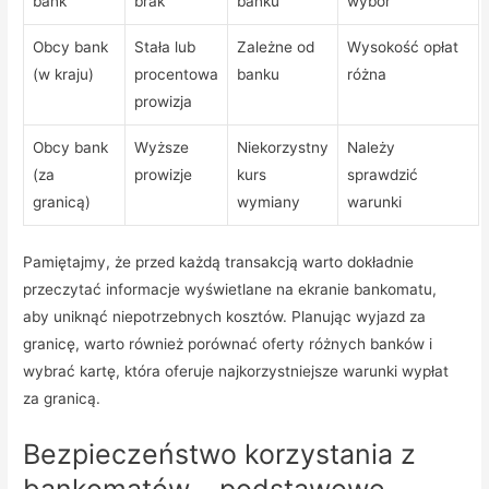
bank
brak
banku
wybór
Obcy bank
Stała lub
Zależne od
Wysokość opłat
(w kraju)
procentowa
banku
różna
prowizja
Obcy bank
Wyższe
Niekorzystny
Należy
(za
prowizje
kurs
sprawdzić
granicą)
wymiany
warunki
Pamiętajmy, że przed każdą transakcją warto dokładnie
przeczytać informacje wyświetlane na ekranie bankomatu,
aby uniknąć niepotrzebnych kosztów. Planując wyjazd za
granicę, warto również porównać oferty różnych banków i
wybrać kartę, która oferuje najkorzystniejsze warunki wypłat
za granicą.
Bezpieczeństwo korzystania z
bankomatów – podstawowe