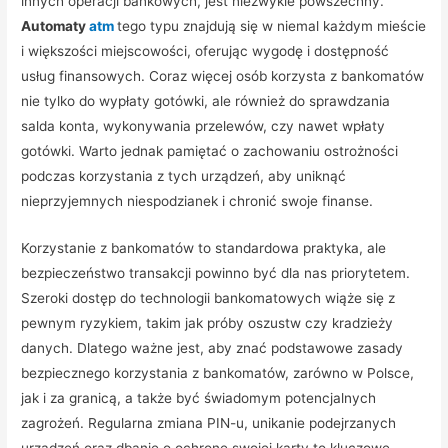
innych operacji bankowych, jest niezwykle powszechny.
Automaty
atm
tego typu znajdują się w niemal każdym mieście
i większości miejscowości, oferując wygodę i dostępność
usług finansowych. Coraz więcej osób korzysta z bankomatów
nie tylko do wypłaty gotówki, ale również do sprawdzania
salda konta, wykonywania przelewów, czy nawet wpłaty
gotówki. Warto jednak pamiętać o zachowaniu ostrożności
podczas korzystania z tych urządzeń, aby uniknąć
nieprzyjemnych niespodzianek i chronić swoje finanse.
Korzystanie z bankomatów to standardowa praktyka, ale
bezpieczeństwo transakcji powinno być dla nas priorytetem.
Szeroki dostęp do technologii bankomatowych wiąże się z
pewnym ryzykiem, takim jak próby oszustw czy kradzieży
danych. Dlatego ważne jest, aby znać podstawowe zasady
bezpiecznego korzystania z bankomatów, zarówno w Polsce,
jak i za granicą, a także być świadomym potencjalnych
zagrożeń. Regularna zmiana PIN-u, unikanie podejrzanych
urządzeń oraz dbanie o ochronę swojej karty to kluczowe