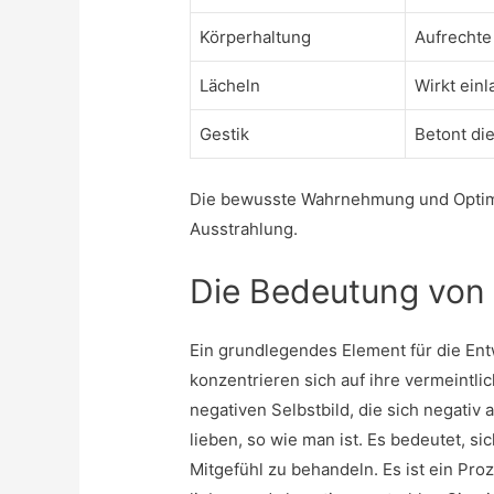
Körperhaltung
Aufrechte 
Lächeln
Wirkt ein
Gestik
Betont di
Die bewusste Wahrnehmung und Optimie
Ausstrahlung.
Die Bedeutung von 
Ein grundlegendes Element für die Entwi
konzentrieren sich auf ihre vermeintl
negativen Selbstbild, die sich negati
lieben, so wie man ist. Es bedeutet, s
Mitgefühl zu behandeln. Es ist ein Pro