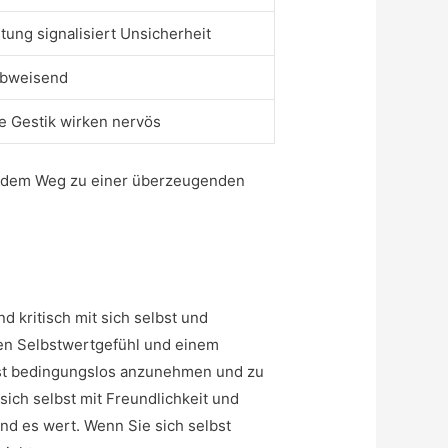
ng signalisiert Unsicherheit
abweisend
e Gestik wirken nervös
uf dem Weg zu einer überzeugenden
d kritisch mit sich selbst und
gen Selbstwertgefühl und einem
elbst bedingungslos anzunehmen und zu
sich selbst mit Freundlichkeit und
ind es wert. Wenn Sie sich selbst