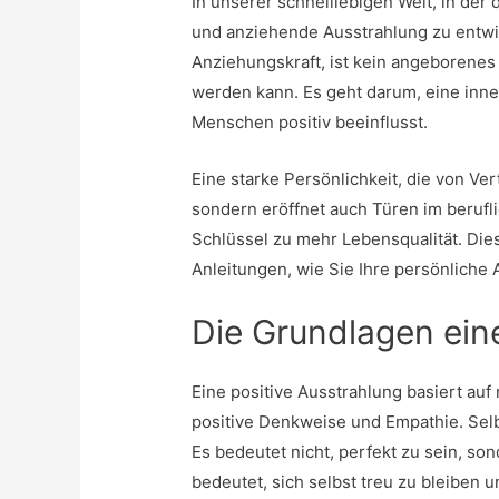
In unserer schnelllebigen Welt, in der 
und anziehende Ausstrahlung zu entwi
Anziehungskraft, ist kein angeborenes
werden kann. Es geht darum, eine inne
Menschen positiv beeinflusst.
Eine starke Persönlichkeit, die von Ve
sondern eröffnet auch Türen im berufli
Schlüssel zu mehr Lebensqualität. Die
Anleitungen, wie Sie Ihre persönliche 
Die Grundlagen ein
Eine positive Ausstrahlung basiert auf
positive Denkweise und Empathie. Sel
Es bedeutet nicht, perfekt zu sein, so
bedeutet, sich selbst treu zu bleiben 