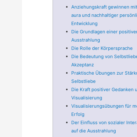
Anziehungskraft gewinnen mit
aura und nachhaltiger persönl
Entwicklung
Die Grundlagen einer positive
Ausstrahlung
Die Rolle der Körpersprache
Die Bedeutung von Selbstlieb
Akzeptanz
Praktische Übungen zur Stärk
Selbstliebe
Die Kraft positiver Gedanken 
Visualisierung
Visualisierungsübungen für m
Erfolg
Der Einfluss von sozialer Inter
auf die Ausstrahlung