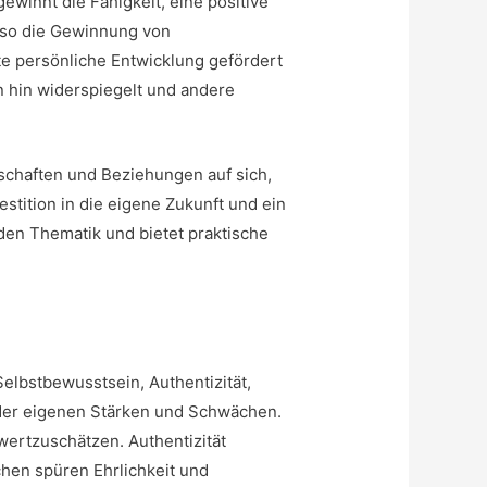
gewinnt die Fähigkeit, eine positive
lso die Gewinnung von
te persönliche Entwicklung gefördert
n hin widerspiegelt und andere
ndschaften und Beziehungen auf sich,
vestition in die eigene Zukunft und ein
den Thematik und bietet praktische
elbstbewusstsein, Authentizität,
der eigenen Stärken und Schwächen.
 wertzuschätzen. Authentizität
chen spüren Ehrlichkeit und