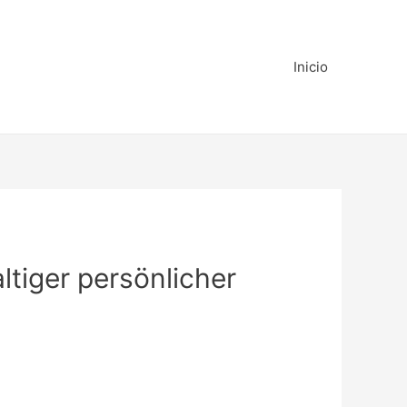
Inicio
tiger persönlicher