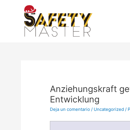
Anziehungskraft ge
Entwicklung
Deja un comentario
/
Uncategorized
/ 