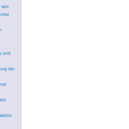
 win
icher
n
e und
ung der
und
ehr
aktion