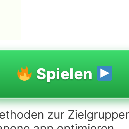
Spielen
Methoden zur Zielgrupp
capone app optimieren