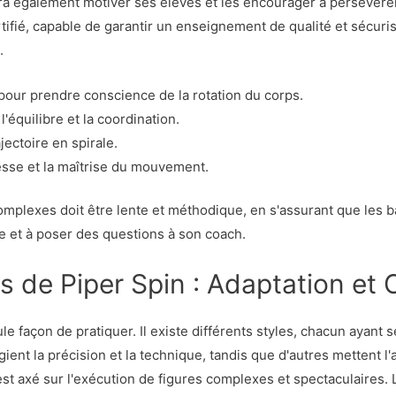
 également motiver ses élèves et les encourager à persévérer d
ifié, capable de garantir un enseignement de qualité et sécuris
.
 pour prendre conscience de la rotation du corps.
'équilibre et la coordination.
ajectoire en spirale.
esse et la maîtrise du mouvement.
omplexes doit être lente et méthodique, en s'assurant que les ba
de et à poser des questions à son coach.
s de Piper Spin : Adaptation et C
le façon de pratiquer. Il existe différents styles, chacun ayant 
ient la précision et la technique, tandis que d'autres mettent l'
est axé sur l'exécution de figures complexes et spectaculaires. L