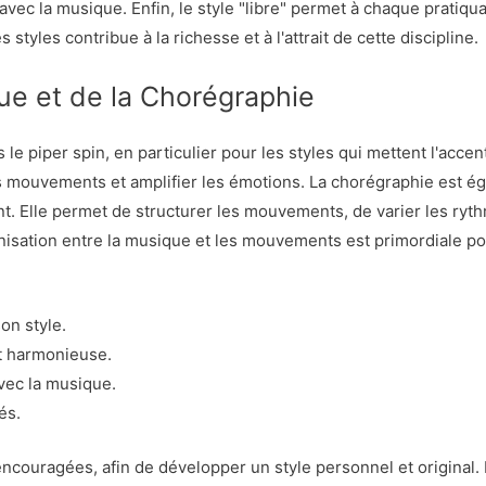
avec la musique. Enfin, le style "libre" permet à chaque pratiqu
s styles contribue à la richesse et à l'attrait de cette discipline.
que et de la Chorégraphie
le piper spin, en particulier pour les styles qui mettent l'accen
s mouvements et amplifier les émotions. La chorégraphie est é
nt. Elle permet de structurer les mouvements, de varier les ryth
onisation entre la musique et les mouvements est primordiale 
on style.
t harmonieuse.
ec la musique.
és.
 encouragées, afin de développer un style personnel et original