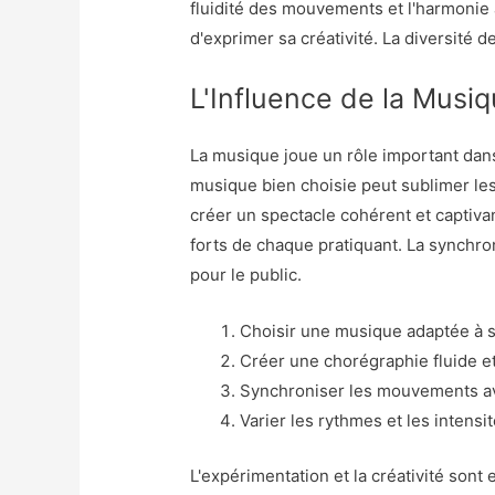
fluidité des mouvements et l'harmonie 
d'exprimer sa créativité. La diversité de
L'Influence de la Musi
La musique joue un rôle important dans 
musique bien choisie peut sublimer le
créer un spectacle cohérent et captiva
forts de chaque pratiquant. La synchr
pour le public.
Choisir une musique adaptée à s
Créer une chorégraphie fluide e
Synchroniser les mouvements av
Varier les rythmes et les intensit
L'expérimentation et la créativité sont