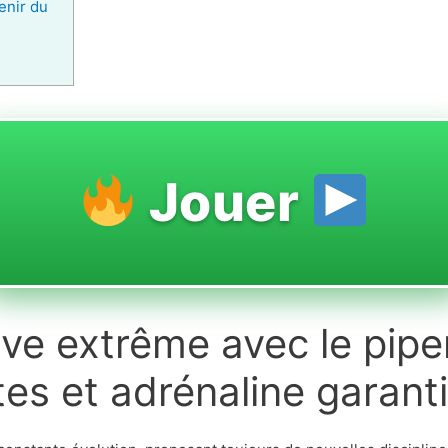
enir du
Jouer
ive extrême avec le piper
tes et adrénaline garant