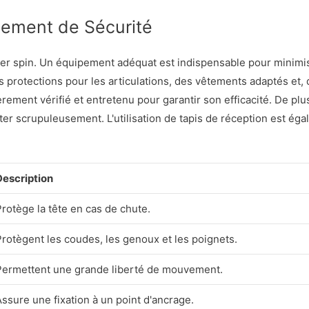
pement de Sécurité
iper spin. Un équipement adéquat est indispensable pour minimi
protections pour les articulations, des vêtements adaptés et, 
rement vérifié et entretenu pour garantir son efficacité. De plus
er scrupuleusement. L'utilisation de tapis de réception est éga
Description
Protège la tête en cas de chute.
Protègent les coudes, les genoux et les poignets.
Permettent une grande liberté de mouvement.
Assure une fixation à un point d'ancrage.