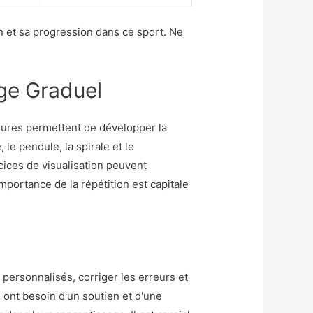
 et sa progression dans ce sport. Ne
age Graduel
igures permettent de développer la
 le pendule, la spirale et le
ices de visualisation peuvent
mportance de la répétition est capitale
s personnalisés, corriger les erreurs et
i ont besoin d'un soutien et d'une