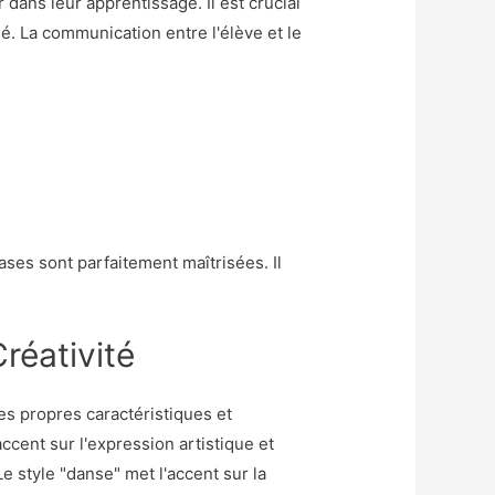
ans leur apprentissage. Il est crucial
é. La communication entre l'élève et le
ses sont parfaitement maîtrisées. Il
réativité
ses propres caractéristiques et
accent sur l'expression artistique et
e style "danse" met l'accent sur la