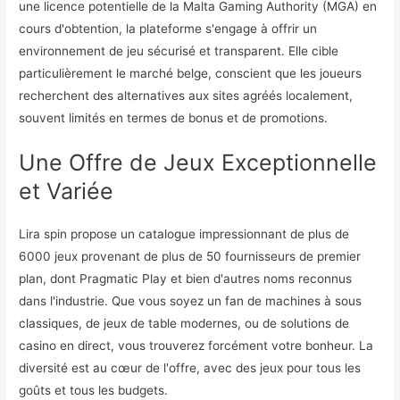
une licence potentielle de la Malta Gaming Authority (MGA) en
cours d'obtention, la plateforme s'engage à offrir un
environnement de jeu sécurisé et transparent. Elle cible
particulièrement le marché belge, conscient que les joueurs
recherchent des alternatives aux sites agréés localement,
souvent limités en termes de bonus et de promotions.
Une Offre de Jeux Exceptionnelle
et Variée
Lira spin propose un catalogue impressionnant de plus de
6000 jeux provenant de plus de 50 fournisseurs de premier
plan, dont Pragmatic Play et bien d'autres noms reconnus
dans l'industrie. Que vous soyez un fan de machines à sous
classiques, de jeux de table modernes, ou de solutions de
casino en direct, vous trouverez forcément votre bonheur. La
diversité est au cœur de l'offre, avec des jeux pour tous les
goûts et tous les budgets.