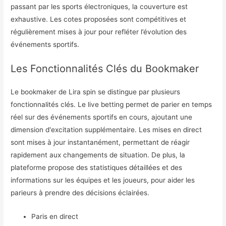
passant par les sports électroniques, la couverture est
exhaustive. Les cotes proposées sont compétitives et
régulièrement mises à jour pour refléter l’évolution des
événements sportifs.
Les Fonctionnalités Clés du Bookmaker
Le bookmaker de Lira spin se distingue par plusieurs
fonctionnalités clés. Le live betting permet de parier en temps
réel sur des événements sportifs en cours, ajoutant une
dimension d'excitation supplémentaire. Les mises en direct
sont mises à jour instantanément, permettant de réagir
rapidement aux changements de situation. De plus, la
plateforme propose des statistiques détaillées et des
informations sur les équipes et les joueurs, pour aider les
parieurs à prendre des décisions éclairées.
Paris en direct