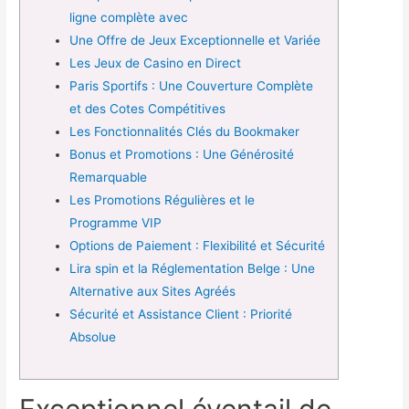
ligne complète avec
Une Offre de Jeux Exceptionnelle et Variée
Les Jeux de Casino en Direct
Paris Sportifs : Une Couverture Complète
et des Cotes Compétitives
Les Fonctionnalités Clés du Bookmaker
Bonus et Promotions : Une Générosité
Remarquable
Les Promotions Régulières et le
Programme VIP
Options de Paiement : Flexibilité et Sécurité
Lira spin et la Réglementation Belge : Une
Alternative aux Sites Agréés
Sécurité et Assistance Client : Priorité
Absolue
Exceptionnel éventail de