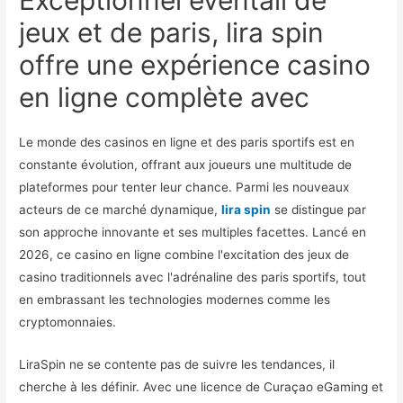
jeux et de paris, lira spin
offre une expérience casino
en ligne complète avec
Le monde des casinos en ligne et des paris sportifs est en
constante évolution, offrant aux joueurs une multitude de
plateformes pour tenter leur chance. Parmi les nouveaux
acteurs de ce marché dynamique,
lira spin
se distingue par
son approche innovante et ses multiples facettes. Lancé en
2026, ce casino en ligne combine l'excitation des jeux de
casino traditionnels avec l'adrénaline des paris sportifs, tout
en embrassant les technologies modernes comme les
cryptomonnaies.
LiraSpin ne se contente pas de suivre les tendances, il
cherche à les définir. Avec une licence de Curaçao eGaming et