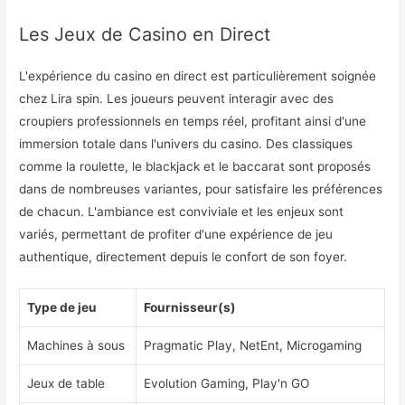
Les Jeux de Casino en Direct
L'expérience du casino en direct est particulièrement soignée
chez Lira spin. Les joueurs peuvent interagir avec des
croupiers professionnels en temps réel, profitant ainsi d'une
immersion totale dans l'univers du casino. Des classiques
comme la roulette, le blackjack et le baccarat sont proposés
dans de nombreuses variantes, pour satisfaire les préférences
de chacun. L'ambiance est conviviale et les enjeux sont
variés, permettant de profiter d'une expérience de jeu
authentique, directement depuis le confort de son foyer.
Type de jeu
Fournisseur(s)
Machines à sous
Pragmatic Play, NetEnt, Microgaming
Jeux de table
Evolution Gaming, Play'n GO