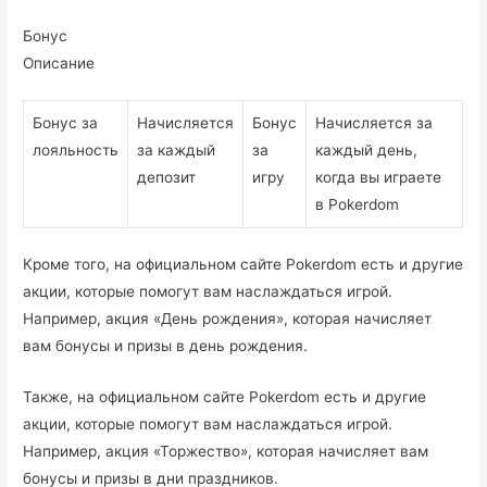
Бонус
Описание
Бонус за
Начисляется
Бонус
Начисляется за
лояльность
за каждый
за
каждый день,
депозит
игру
когда вы играете
в Pokerdom
Кроме того, на официальном сайте Pokerdom есть и другие
акции, которые помогут вам наслаждаться игрой.
Например, акция «День рождения», которая начисляет
вам бонусы и призы в день рождения.
Также, на официальном сайте Pokerdom есть и другие
акции, которые помогут вам наслаждаться игрой.
Например, акция «Торжество», которая начисляет вам
бонусы и призы в дни праздников.