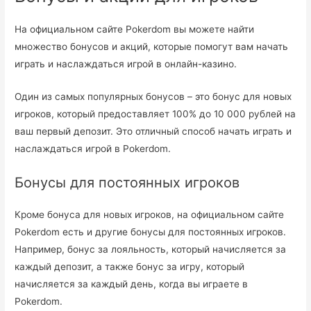
На официальном сайте Pokerdom вы можете найти
множество бонусов и акций, которые помогут вам начать
играть и наслаждаться игрой в онлайн-казино.
Один из самых популярных бонусов – это бонус для новых
игроков, который предоставляет 100% до 10 000 рублей на
ваш первый депозит. Это отличный способ начать играть и
наслаждаться игрой в Pokerdom.
Бонусы для постоянных игроков
Кроме бонуса для новых игроков, на официальном сайте
Pokerdom есть и другие бонусы для постоянных игроков.
Например, бонус за лояльность, который начисляется за
каждый депозит, а также бонус за игру, который
начисляется за каждый день, когда вы играете в
Pokerdom.