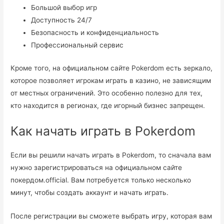
Большой выбор игр
Доступность 24/7
Безопасность и конфиденциальность
Профессиональный сервис
Кроме того, на официальном сайте Pokerdom есть зеркало,
которое позволяет игрокам играть в казино, не зависящим
от местных ограничений. Это особенно полезно для тех,
кто находится в регионах, где игорный бизнес запрещен.
Как начать играть в Pokerdom
Если вы решили начать играть в Pokerdom, то сначала вам
нужно зарегистрироваться на официальном сайте
покердом.official. Вам потребуется только несколько
минут, чтобы создать аккаунт и начать играть.
После регистрации вы сможете выбрать игру, которая вам