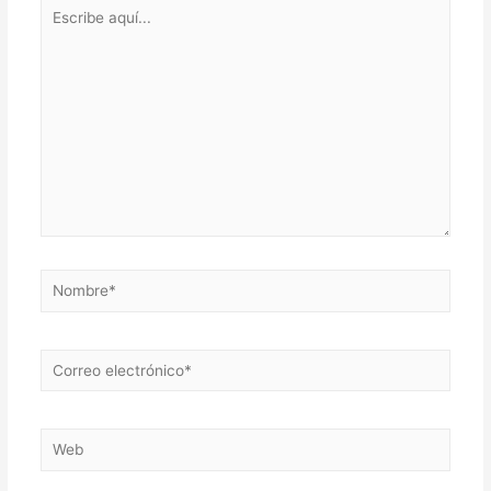
Escribe
aquí...
Nombre*
Correo
electrónico*
Web