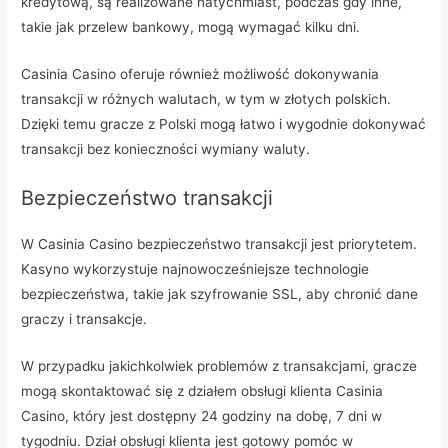
kredytową, są realizowane natychmiast, podczas gdy inne,
takie jak przelew bankowy, mogą wymagać kilku dni.
Casinia Casino oferuje również możliwość dokonywania
transakcji w różnych walutach, w tym w złotych polskich.
Dzięki temu gracze z Polski mogą łatwo i wygodnie dokonywać
transakcji bez konieczności wymiany waluty.
Bezpieczeństwo transakcji
W Casinia Casino bezpieczeństwo transakcji jest priorytetem.
Kasyno wykorzystuje najnowocześniejsze technologie
bezpieczeństwa, takie jak szyfrowanie SSL, aby chronić dane
graczy i transakcje.
W przypadku jakichkolwiek problemów z transakcjami, gracze
mogą skontaktować się z działem obsługi klienta Casinia
Casino, który jest dostępny 24 godziny na dobę, 7 dni w
tygodniu. Dział obsługi klienta jest gotowy pomóc w