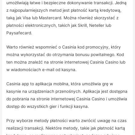
umożliwiają łatwe i bezpieczne dokonywanie transakcji. Jedną
z najpopularniejszych metod jest płatność kartą kredytową,
taką jak Visa lub Mastercard. Można również skorzystać z
płatności elektronicznych, takich jak Skrill, Neteller lub
Paysafecard.
Warto również wspomnieć o Casinia kod promocyjny, który
można wykorzystać do otrzymania bonusu powitalnego. Kod
ten można znaleźć na stronie internetowej Casinia Casino lub
w wiadomościach e-mail od kasyna.
Casinia app to aplikacja mobilna, która umożliwia grę w
kasynie na urządzeniach przenośnych. Aplikacja jest dostępna
do pobrania na stronie internetowej Casinia Casino i umożliwia
dostęp do wszystkich gier i funkcji kasyna.
Przy wyborze metody płatności warto zwrócić uwagę na czas
realizacji transakcji. Niektóre metody, takie jak płatność kartą