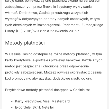
swoje dane, ponieważ są one przechowywane na serwerach
zabezpieczonych przez firewalle i systemy wykrywania
włamań. Dodatkowo, Casinia przestrzega wszystkich
wymogów dotyczących ochrony danych osobowych, w tym
tych określonych w Rozporządzeniu Parlamentu Europejskiego
i Rady (UE) 2016/679 z dnia 27 kwietnia 2016 r.
Metody płatności
W Casinia Casino dostępne są różne metody płatności, w tym
karty kredytowe, e-portfele i przelewy bankowe. Każda z tych
metod jest bezpieczna i chroniona przez odpowiednie
protokoły zabezpieczeń. Możesz również skorzystać z casinia
kod promocyjny, aby uzyskać dodatkowe środki do gry.
Przykładowe metody płatności dostępne w Casinia to:
Karty kredytowe: Visa, Mastercard
E-portfele: Skrill, Neteller