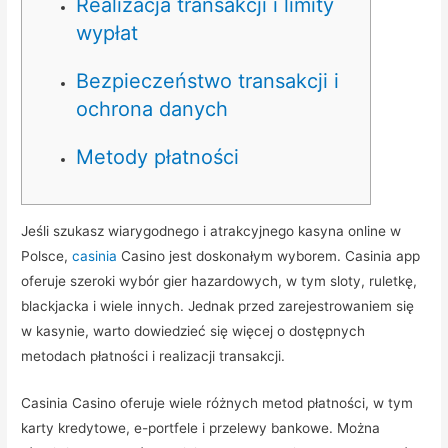
Realizacja transakcji i limity
wypłat
Bezpieczeństwo transakcji i
ochrona danych
Metody płatności
Jeśli szukasz wiarygodnego i atrakcyjnego kasyna online w
Polsce,
casinia
Casino jest doskonałym wyborem. Casinia app
oferuje szeroki wybór gier hazardowych, w tym sloty, ruletkę,
blackjacka i wiele innych. Jednak przed zarejestrowaniem się
w kasynie, warto dowiedzieć się więcej o dostępnych
metodach płatności i realizacji transakcji.
Casinia Casino oferuje wiele różnych metod płatności, w tym
karty kredytowe, e-portfele i przelewy bankowe. Można