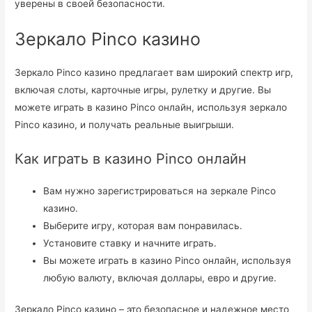
уверены в своей безопасности.
Зеркало Pinco казино
Зеркало Pinco казино предлагает вам широкий спектр игр,
включая слоты, карточные игры, рулетку и другие. Вы
можете играть в казино Pinco онлайн, используя зеркало
Pinco казино, и получать реальные выигрыши.
Как играть в казино Pinco онлайн
Вам нужно зарегистрироваться на зеркале Pinco
казино.
Выберите игру, которая вам понравилась.
Установите ставку и начните играть.
Вы можете играть в казино Pinco онлайн, используя
любую валюту, включая доллары, евро и другие.
Зеркало Pinco казино – это безопасное и надежное место