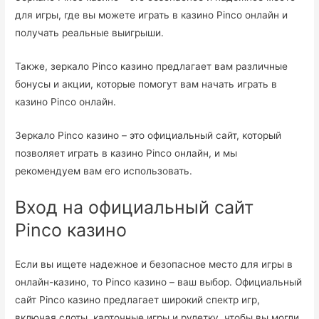
для игры, где вы можете играть в казино Pinco онлайн и
получать реальные выигрыши.
Также, зеркало Pinco казино предлагает вам различные
бонусы и акции, которые помогут вам начать играть в
казино Pinco онлайн.
Зеркало Pinco казино – это официальный сайт, который
позволяет играть в казино Pinco онлайн, и мы
рекомендуем вам его использовать.
Вход на официальный сайт
Pinco казино
Если вы ищете надежное и безопасное место для игры в
онлайн-казино, то Pinco казино – ваш выбор. Официальный
сайт Pinco казино предлагает широкий спектр игр,
включая слоты, карточные игры и рулетку, чтобы вы могли