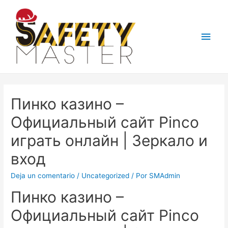
Men
princ
Пинко казино –
Официальный сайт Pinco
играть онлайн | Зеркало и
вход
Deja un comentario
/
Uncategorized
/ Por
SMAdmin
Пинко казино –
Официальный сайт Pinco