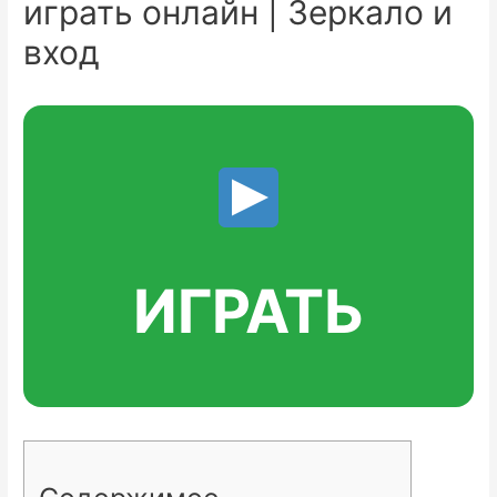
играть онлайн | Зеркало и
вход
ИГРАТЬ