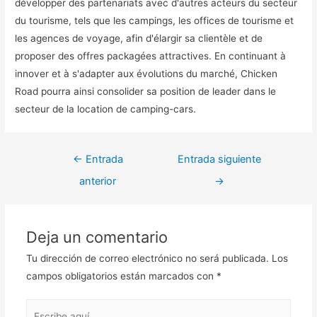
développer des partenariats avec d'autres acteurs du secteur
du tourisme, tels que les campings, les offices de tourisme et
les agences de voyage, afin d'élargir sa clientèle et de
proposer des offres packagées attractives. En continuant à
innover et à s'adapter aux évolutions du marché, Chicken
Road pourra ainsi consolider sa position de leader dans le
secteur de la location de camping-cars.
Navegación
←
Entrada
Entrada siguiente
de
anterior
→
entradas
Deja un comentario
Tu dirección de correo electrónico no será publicada.
Los
campos obligatorios están marcados con
*
Escribe