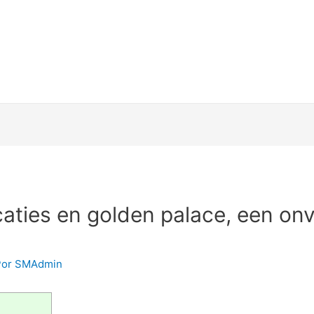
ties en golden palace, een onve
Por
SMAdmin